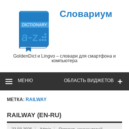
Перейти
к
содержимому
Словариум
GoldenDict и Lingvo – словари для смартфона и
компьютера
МЕНЮ
ОБЛАСТЬ ВИДЖЕТОВ
МЕТКА:
RAILWAY
RAILWAY (EN-RU)