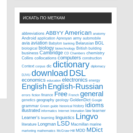
ИСКАТЬ ПО МЕТКАМ
American
ABBYY
abbreviations
anatomy
Android
army
application
Apresyan
automobile
aviation
BGL
avia
Babylon
Belarusian
banking
biology
biological
British
building
biotechnology
Cambridge
business
chemistry
CD
Chambers
computers
Collins
collocations
construction
dictionary
Context
dic
corpus
diplomacy
DSL
download
DJVU
electronics
economics
energy
education
English-Russian
English
general
Free
finance
errors
fiction
French
GoldenDict
geography
genetics
geology
Google
idioms
grammar
history
Green
guide
historical
illustrated
law
learner
informatics
Internet
Intonation
Lingvo
Learner's
linguistics
learning
LSD
Longman
literature
Macmillan
marine
MDict
MDD
marketing
mathematics
McGraw-Hill