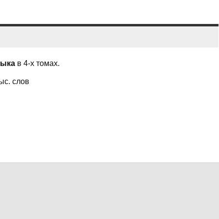
зыка
в 4-х томах.
ыс. слов