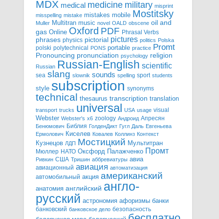
MDX
military
medicine
medical
misprint
Mostitsky
mobile
mistakes
misspelling
mistake
Multitran
oil and
music
Muller
novel
OALD
obscene
Oxford
PDF
gas
Online
Phrasal Verbs
pictures
pictorial
phrases
physics
politics
Polska
Promt
polski
polytechnical
portable
PONS
practice
pronunciation
Pronouncing
religion
psychology
Russian-English
scientific
Russian
slang
sounds
sea
sport
slownik
spelling
students
subscription
style
synonyms
technical
transcription
thesaurus
translation
universal
visual
transport
trucks
USA
usage
Webster
zoology
Апресян
Webster's
x6
Андроид
Библия
Бенюмович
ГолденДикт
Гугл
Даль
Евгеньева
Киселев
Ермолович
Ковалев
Коллинз
Контекст
Мостицкий
Мультитран
Кузнецов
ЛДП
Промт
Мюллер
НАТО
Оксфорд
Палажченко
авиа
США
Ривкин
Тришин
аббревиатуры
авиация
авиационный
автоматизация
американский
акция
автомобильный
англо-
английский
анатомия
русский
астрономия
афоризмы
банки
банковский
безопасность
банковское дело
бесплатно