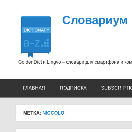
Перейти
к
содержимому
Словариум
GoldenDict и Lingvo – словари для смартфона и ко
ГЛАВНАЯ
ПОДПИСКА
SUBSCRIPTI
МЕТКА:
NICCOLO