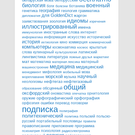
белорусский
беларуская мова
военный
биология
боги
ботаника
болезни
география
генетика
грамматика
геология
для GoldenDict
жаргон
дипломатия
идиомы
зоология
заимствования
изречения
иллюстрированный
имена
иностранные слова
интернет
иммунология
информация
искусство
исторический
информатика
история
кино
коммерция
ихтиология
коммерческий
компьютеры
космонавтика
крылатые
космос
слова
кулинарный
латинский
культурология
лингвистика
литература
ложные друзья
маркетинг
мат
математика
матерный
матерная лексика
медицина
медицинский
машиностроение
мифология
мова
менеджмент
мобильный
научный
морской
музыка
мореплавание
нефтегазовый
нефтегаз
неологизмы
общий
обсценный
образование
оксфордский
ономастика
орнитология
опечатка
орфографический
оружие
орфография
орфоэпия
ошибки
перевод
поговорки
подписка
полиграфия
политехнический
польский
польско-
политика
русский
портабельный
пословицы
правила
правописание
приложение
программа
психология
психиатрия
радиоэлектроника