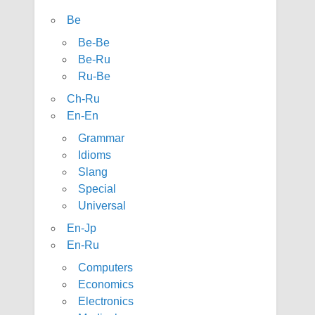
Be
Be-Be
Be-Ru
Ru-Be
Ch-Ru
En-En
Grammar
Idioms
Slang
Special
Universal
En-Jp
En-Ru
Computers
Economics
Electronics