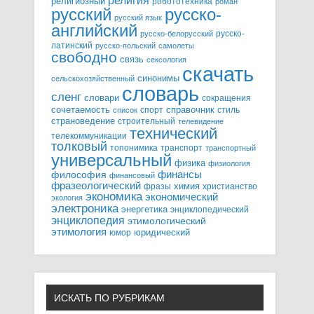
религия
религиозный
робототехника
роман
русский
русско-
русский язык
английский
русско-
русско-белорусский
латинский
русско-польский
самолеты
свободно
связь
сексология
скачать
синонимы
сельскохозяйственный
словарь
сленг
словари
сокращения
справочник
сочетаемость
спорт
стиль
список
страноведение
строительный
телевидение
технический
телекоммуникации
толковый
топонимика
транспорт
транспортный
универсальный
физика
физиология
финансы
философия
финансовый
фразеологический
химия
фразы
христианство
экономика
экономический
экология
электроника
энергетика
энциклопедический
энциклопедия
этимологический
этимология
юридический
юмор
ИСКАТЬ ПО РУБРИКАМ