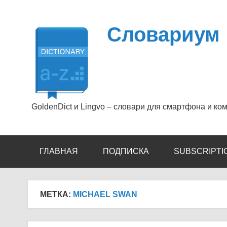
Перейти
к
содержимому
Словариум
GoldenDict и Lingvo – словари для смартфона и ко
ГЛАВНАЯ
ПОДПИСКА
SUBSCRIPTI
МЕТКА:
MICHAEL SWAN