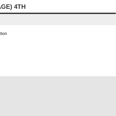
GE) 4TH
ition