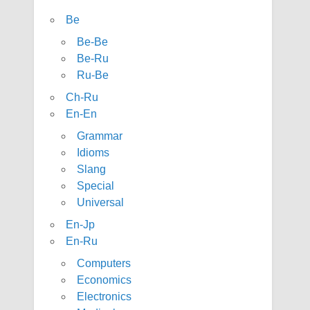
Be
Be-Be
Be-Ru
Ru-Be
Ch-Ru
En-En
Grammar
Idioms
Slang
Special
Universal
En-Jp
En-Ru
Computers
Economics
Electronics