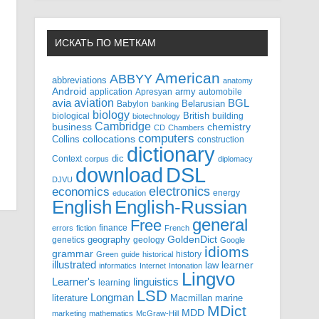
ИСКАТЬ ПО МЕТКАМ
American
ABBYY
abbreviations
anatomy
Android
army
application
Apresyan
automobile
aviation
BGL
avia
Babylon
Belarusian
banking
biology
biological
British
building
biotechnology
Cambridge
business
chemistry
CD
Chambers
computers
Collins
collocations
construction
dictionary
Context
dic
corpus
diplomacy
DSL
download
DJVU
electronics
economics
energy
education
English-Russian
English
general
Free
finance
errors
fiction
French
GoldenDict
geography
genetics
geology
Google
idioms
grammar
history
Green
guide
historical
illustrated
law
learner
informatics
Internet
Intonation
Lingvo
Learner's
linguistics
learning
LSD
Longman
literature
Macmillan
marine
MDict
MDD
marketing
mathematics
McGraw-Hill