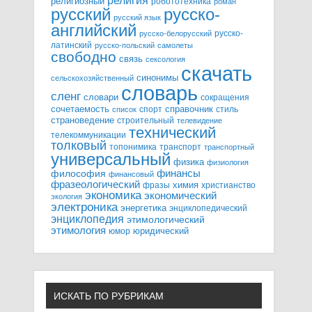
религия
религиозный
робототехника
роман
русский
русско-
русский язык
английский
русско-
русско-белорусский
латинский
русско-польский
самолеты
свободно
связь
сексология
скачать
синонимы
сельскохозяйственный
словарь
сленг
словари
сокращения
справочник
сочетаемость
спорт
стиль
список
страноведение
строительный
телевидение
технический
телекоммуникации
толковый
топонимика
транспорт
транспортный
универсальный
физика
физиология
финансы
философия
финансовый
фразеологический
химия
фразы
христианство
экономика
экономический
экология
электроника
энергетика
энциклопедический
энциклопедия
этимологический
этимология
юридический
юмор
ИСКАТЬ ПО РУБРИКАМ