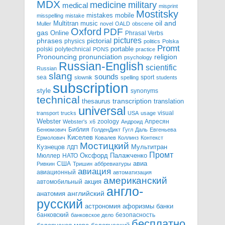
MDX
military
medicine
medical
misprint
Mostitsky
mobile
mistakes
misspelling
mistake
Multitran
oil and
music
Muller
novel
OALD
obscene
Oxford
PDF
gas
Online
Phrasal Verbs
pictures
pictorial
phrases
physics
politics
Polska
Promt
polski
polytechnical
portable
PONS
practice
pronunciation
Pronouncing
religion
psychology
Russian-English
scientific
Russian
slang
sounds
sea
sport
slownik
spelling
students
subscription
style
synonyms
technical
transcription
thesaurus
translation
universal
visual
transport
trucks
USA
usage
Webster
zoology
Апресян
Webster's
x6
Андроид
Библия
Бенюмович
ГолденДикт
Гугл
Даль
Евгеньева
Киселев
Ермолович
Ковалев
Коллинз
Контекст
Мостицкий
Мультитран
Кузнецов
ЛДП
Промт
Мюллер
НАТО
Оксфорд
Палажченко
авиа
США
Ривкин
Тришин
аббревиатуры
авиация
авиационный
автоматизация
американский
акция
автомобильный
англо-
английский
анатомия
русский
астрономия
афоризмы
банки
банковский
безопасность
банковское дело
бесплатно