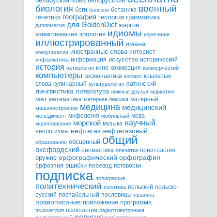
белорусский
беларуская мова
военный
биология
боги
ботаника
болезни
география
генетика
грамматика
геология
для GoldenDict
жаргон
дипломатия
идиомы
зоология
заимствования
изречения
иллюстрированный
имена
иностранные слова
интернет
иммунология
информация
искусство
исторический
информатика
история
кино
коммерция
ихтиология
коммерческий
компьютеры
космонавтика
крылатые
космос
слова
кулинарный
латинский
культурология
лингвистика
литература
ложные друзья
маркетинг
мат
математика
матерный
матерная лексика
медицина
медицинский
машиностроение
мифология
мова
менеджмент
мобильный
научный
морской
музыка
мореплавание
нефтегазовый
нефтегаз
неологизмы
общий
обсценный
образование
оксфордский
ономастика
орнитология
опечатка
орфографический
оружие
орфография
орфоэпия
ошибки
перевод
поговорки
подписка
полиграфия
политехнический
польский
польско-
политика
русский
портабельный
пословицы
правила
правописание
приложение
программа
психология
психиатрия
радиоэлектроника