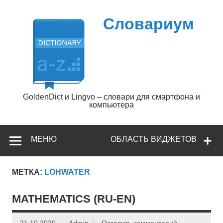
Перейти
к
содержимому
Словариум
GoldenDict и Lingvo – словари для смартфона и
компьютера
МЕНЮ
ОБЛАСТЬ ВИДЖЕТОВ
МЕТКА:
LOHWATER
MATHEMATICS (RU-EN)