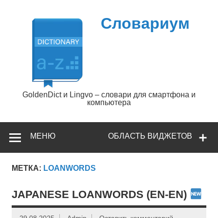
Перейти
к
содержимому
Словариум
GoldenDict и Lingvo – словари для смартфона и
компьютера
МЕНЮ
ОБЛАСТЬ ВИДЖЕТОВ
МЕТКА:
LOANWORDS
JAPANESE LOANWORDS (EN-EN)