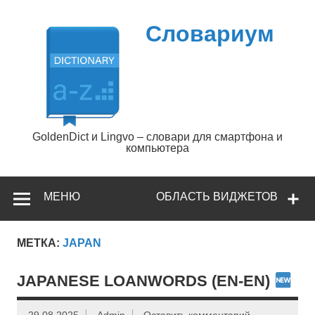
Перейти
к
содержимому
Словариум
GoldenDict и Lingvo – словари для смартфона и
компьютера
МЕНЮ
ОБЛАСТЬ ВИДЖЕТОВ
МЕТКА:
JAPAN
JAPANESE LOANWORDS (EN-EN)