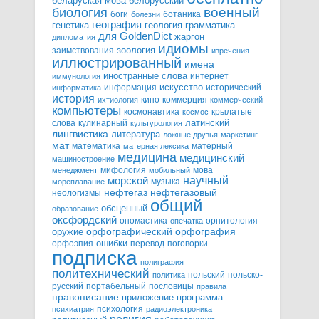
белорусский
беларуская мова
военный
биология
боги
ботаника
болезни
география
генетика
грамматика
геология
для GoldenDict
жаргон
дипломатия
идиомы
зоология
заимствования
изречения
иллюстрированный
имена
иностранные слова
интернет
иммунология
информация
искусство
исторический
информатика
история
кино
коммерция
ихтиология
коммерческий
компьютеры
космонавтика
крылатые
космос
слова
кулинарный
латинский
культурология
лингвистика
литература
ложные друзья
маркетинг
мат
математика
матерный
матерная лексика
медицина
медицинский
машиностроение
мифология
мова
менеджмент
мобильный
научный
морской
музыка
мореплавание
нефтегазовый
нефтегаз
неологизмы
общий
обсценный
образование
оксфордский
ономастика
орнитология
опечатка
орфографический
оружие
орфография
орфоэпия
ошибки
перевод
поговорки
подписка
полиграфия
политехнический
польский
польско-
политика
русский
портабельный
пословицы
правила
правописание
приложение
программа
психология
психиатрия
радиоэлектроника