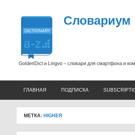
Перейти
к
содержимому
Словариум
GoldenDict и Lingvo – словари для смартфона и ко
ГЛАВНАЯ
ПОДПИСКА
SUBSCRIPTI
МЕТКА:
HIGHER