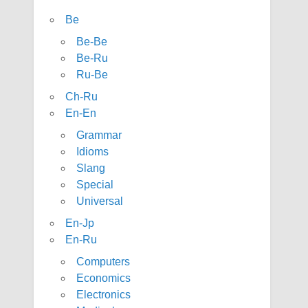
Be
Be-Be
Be-Ru
Ru-Be
Ch-Ru
En-En
Grammar
Idioms
Slang
Special
Universal
En-Jp
En-Ru
Computers
Economics
Electronics