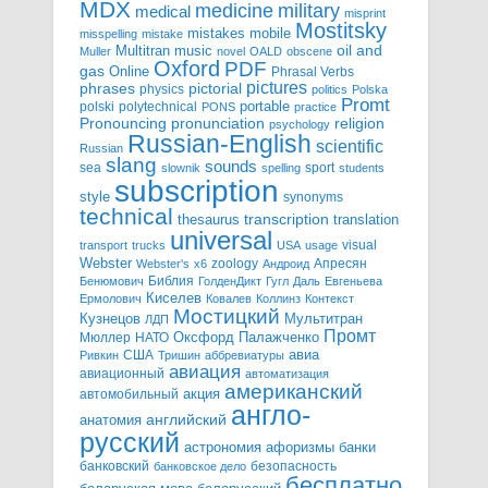
MDX
military
medicine
medical
misprint
Mostitsky
mobile
mistakes
misspelling
mistake
Multitran
oil and
music
Muller
novel
OALD
obscene
Oxford
PDF
gas
Online
Phrasal Verbs
pictures
pictorial
phrases
physics
politics
Polska
Promt
polski
polytechnical
portable
PONS
practice
pronunciation
Pronouncing
religion
psychology
Russian-English
scientific
Russian
slang
sounds
sea
sport
slownik
spelling
students
subscription
style
synonyms
technical
transcription
thesaurus
translation
universal
visual
transport
trucks
USA
usage
Webster
zoology
Апресян
Webster's
x6
Андроид
Библия
Бенюмович
ГолденДикт
Гугл
Даль
Евгеньева
Киселев
Ермолович
Ковалев
Коллинз
Контекст
Мостицкий
Мультитран
Кузнецов
ЛДП
Промт
Мюллер
НАТО
Оксфорд
Палажченко
авиа
США
Ривкин
Тришин
аббревиатуры
авиация
авиационный
автоматизация
американский
акция
автомобильный
англо-
английский
анатомия
русский
астрономия
афоризмы
банки
банковский
безопасность
банковское дело
бесплатно