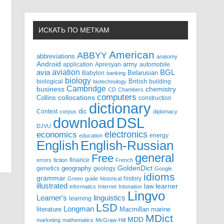
ИСКАТЬ ПО МЕТКАМ
American
ABBYY
abbreviations
anatomy
Android
army
application
Apresyan
automobile
aviation
BGL
avia
Babylon
Belarusian
banking
biology
biological
British
building
biotechnology
Cambridge
business
chemistry
CD
Chambers
computers
Collins
collocations
construction
dictionary
Context
dic
corpus
diplomacy
DSL
download
DJVU
electronics
economics
energy
education
English-Russian
English
general
Free
finance
errors
fiction
French
GoldenDict
geography
genetics
geology
Google
idioms
grammar
history
Green
guide
historical
illustrated
law
learner
informatics
Internet
Intonation
Lingvo
Learner's
linguistics
learning
LSD
Longman
literature
Macmillan
marine
MDict
MDD
marketing
mathematics
McGraw-Hill