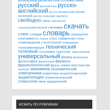
религия
религиозный
робототехника
роман
русский
русско-
русский язык
английский
русско-
русско-белорусский
латинский
русско-польский
самолеты
свободно
связь
сексология
скачать
синонимы
сельскохозяйственный
словарь
сленг
словари
сокращения
справочник
сочетаемость
спорт
стиль
список
страноведение
строительный
телевидение
технический
телекоммуникации
толковый
топонимика
транспорт
транспортный
универсальный
физика
физиология
финансы
философия
финансовый
фразеологический
химия
фразы
христианство
экономика
экономический
экология
электроника
энергетика
энциклопедический
энциклопедия
этимологический
этимология
юридический
юмор
ИСКАТЬ ПО РУБРИКАМ