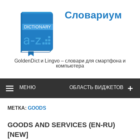
Перейти
к
содержимому
Словариум
GoldenDict и Lingvo – словари для смартфона и
компьютера
МЕНЮ
ОБЛАСТЬ ВИДЖЕТОВ
МЕТКА:
GOODS
GOODS AND SERVICES (EN-RU)
[NEW]