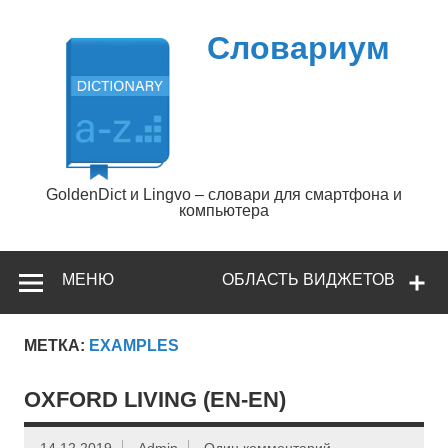
Перейти
к
содержимому
Словариум
GoldenDict и Lingvo – словари для смартфона и
компьютера
МЕНЮ
ОБЛАСТЬ ВИДЖЕТОВ
МЕТКА:
EXAMPLES
OXFORD LIVING (EN-EN)