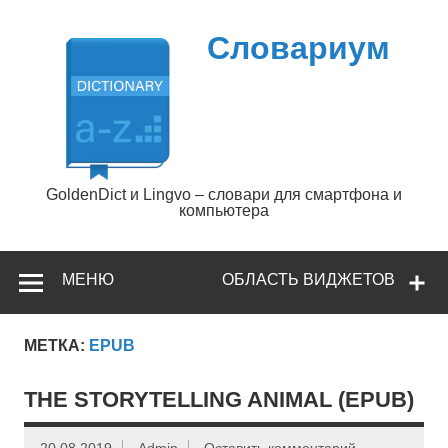
Перейти
к
содержимому
Словариум
GoldenDict и Lingvo – словари для смартфона и
компьютера
МЕНЮ
ОБЛАСТЬ ВИДЖЕТОВ
МЕТКА:
EPUB
THE STORYTELLING ANIMAL (EPUB)