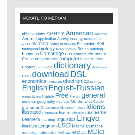
ИСКАТЬ ПО МЕТКАМ
American
ABBYY
abbreviations
anatomy
Android
army
application
Apresyan
automobile
aviation
BGL
avia
Babylon
Belarusian
banking
biology
biological
British
building
biotechnology
Cambridge
business
chemistry
CD
Chambers
computers
Collins
collocations
construction
dictionary
Context
dic
corpus
diplomacy
DSL
download
DJVU
electronics
economics
energy
education
English-Russian
English
general
Free
finance
errors
fiction
French
GoldenDict
geography
genetics
geology
Google
idioms
grammar
history
Green
guide
historical
illustrated
law
learner
informatics
Internet
Intonation
Lingvo
Learner's
linguistics
learning
LSD
Longman
literature
Macmillan
marine
MDict
MDD
marketing
mathematics
McGraw-Hill