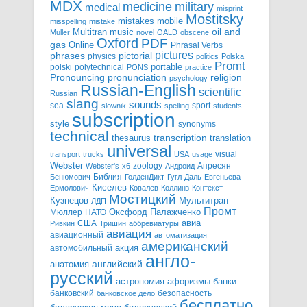
MDX
military
medicine
medical
misprint
Mostitsky
mobile
mistakes
misspelling
mistake
Multitran
oil and
music
Muller
novel
OALD
obscene
Oxford
PDF
gas
Online
Phrasal Verbs
pictures
pictorial
phrases
physics
politics
Polska
Promt
polski
polytechnical
portable
PONS
practice
pronunciation
Pronouncing
religion
psychology
Russian-English
scientific
Russian
slang
sounds
sea
sport
slownik
spelling
students
subscription
style
synonyms
technical
transcription
thesaurus
translation
universal
visual
transport
trucks
USA
usage
Webster
zoology
Апресян
Webster's
x6
Андроид
Библия
Бенюмович
ГолденДикт
Гугл
Даль
Евгеньева
Киселев
Ермолович
Ковалев
Коллинз
Контекст
Мостицкий
Мультитран
Кузнецов
ЛДП
Промт
Мюллер
НАТО
Оксфорд
Палажченко
авиа
США
Ривкин
Тришин
аббревиатуры
авиация
авиационный
автоматизация
американский
акция
автомобильный
англо-
английский
анатомия
русский
астрономия
афоризмы
банки
банковский
безопасность
банковское дело
бесплатно