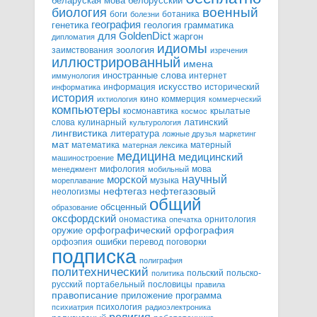
белорусский
беларуская мова
военный
биология
боги
ботаника
болезни
география
генетика
грамматика
геология
для GoldenDict
жаргон
дипломатия
идиомы
зоология
заимствования
изречения
иллюстрированный
имена
иностранные слова
интернет
иммунология
информация
искусство
исторический
информатика
история
кино
коммерция
ихтиология
коммерческий
компьютеры
космонавтика
крылатые
космос
слова
кулинарный
латинский
культурология
лингвистика
литература
ложные друзья
маркетинг
мат
математика
матерный
матерная лексика
медицина
медицинский
машиностроение
мифология
мова
менеджмент
мобильный
научный
морской
музыка
мореплавание
нефтегазовый
нефтегаз
неологизмы
общий
обсценный
образование
оксфордский
ономастика
орнитология
опечатка
орфографический
оружие
орфография
орфоэпия
ошибки
перевод
поговорки
подписка
полиграфия
политехнический
польский
польско-
политика
русский
портабельный
пословицы
правила
правописание
приложение
программа
психология
психиатрия
радиоэлектроника