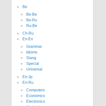
Be
Be-Be
Be-Ru
Ru-Be
Ch-Ru
En-En
Grammar
Idioms
Slang
Special
Universal
En-Jp
En-Ru
Computers
Economics
Electronics