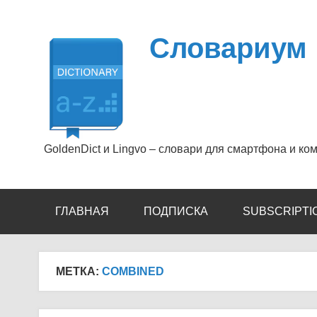
Перейти
к
содержимому
Словариум
GoldenDict и Lingvo – словари для смартфона и ко
ГЛАВНАЯ
ПОДПИСКА
SUBSCRIPTI
МЕТКА:
COMBINED