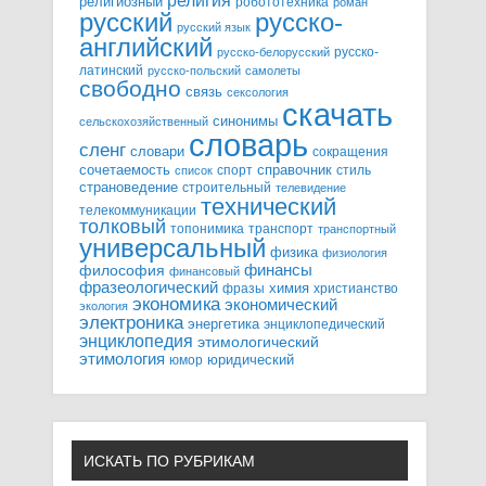
религия
религиозный
робототехника
роман
русский
русско-
русский язык
английский
русско-
русско-белорусский
латинский
русско-польский
самолеты
свободно
связь
сексология
скачать
синонимы
сельскохозяйственный
словарь
сленг
словари
сокращения
справочник
сочетаемость
спорт
стиль
список
страноведение
строительный
телевидение
технический
телекоммуникации
толковый
топонимика
транспорт
транспортный
универсальный
физика
физиология
финансы
философия
финансовый
фразеологический
химия
фразы
христианство
экономика
экономический
экология
электроника
энергетика
энциклопедический
энциклопедия
этимологический
этимология
юридический
юмор
ИСКАТЬ ПО РУБРИКАМ