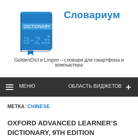
Перейти
к
содержимому
Словариум
GoldenDict и Lingvo – словари для смартфона и
компьютера
МЕНЮ
ОБЛАСТЬ ВИДЖЕТОВ
МЕТКА:
CHINESE
OXFORD ADVANCED LEARNER’S
DICTIONARY, 9TH EDITION