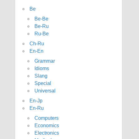
Be
Be-Be
Be-Ru
Ru-Be
Ch-Ru
En-En
Grammar
Idioms
Slang
Special
Universal
En-Jp
En-Ru
Computers
Economics
Electronics