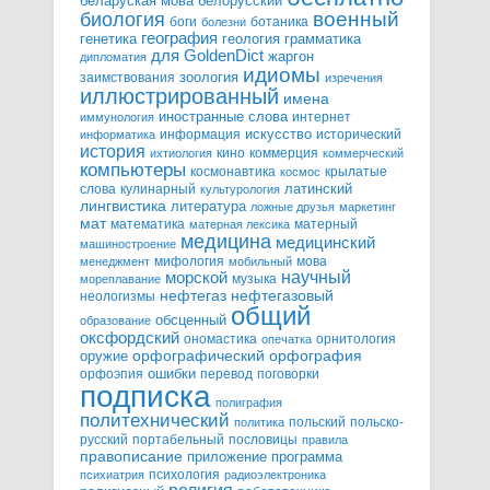
белорусский
беларуская мова
военный
биология
боги
ботаника
болезни
география
генетика
грамматика
геология
для GoldenDict
жаргон
дипломатия
идиомы
зоология
заимствования
изречения
иллюстрированный
имена
иностранные слова
интернет
иммунология
информация
искусство
исторический
информатика
история
кино
коммерция
ихтиология
коммерческий
компьютеры
космонавтика
крылатые
космос
слова
кулинарный
латинский
культурология
лингвистика
литература
ложные друзья
маркетинг
мат
математика
матерный
матерная лексика
медицина
медицинский
машиностроение
мифология
мова
менеджмент
мобильный
научный
морской
музыка
мореплавание
нефтегазовый
нефтегаз
неологизмы
общий
обсценный
образование
оксфордский
ономастика
орнитология
опечатка
орфографический
оружие
орфография
орфоэпия
ошибки
перевод
поговорки
подписка
полиграфия
политехнический
польский
польско-
политика
русский
портабельный
пословицы
правила
правописание
приложение
программа
психология
психиатрия
радиоэлектроника