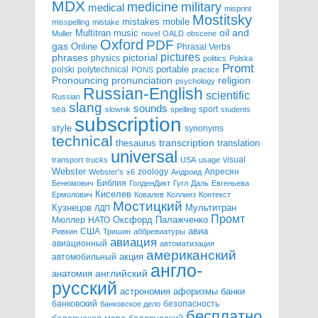
MDX
military
medicine
medical
misprint
Mostitsky
mobile
mistakes
misspelling
mistake
Multitran
oil and
music
Muller
novel
OALD
obscene
Oxford
PDF
gas
Online
Phrasal Verbs
pictures
pictorial
phrases
physics
politics
Polska
Promt
polski
polytechnical
portable
PONS
practice
pronunciation
Pronouncing
religion
psychology
Russian-English
scientific
Russian
slang
sounds
sea
sport
slownik
spelling
students
subscription
style
synonyms
technical
transcription
thesaurus
translation
universal
visual
transport
trucks
USA
usage
Webster
zoology
Апресян
Webster's
x6
Андроид
Библия
Бенюмович
ГолденДикт
Гугл
Даль
Евгеньева
Киселев
Ермолович
Ковалев
Коллинз
Контекст
Мостицкий
Мультитран
Кузнецов
ЛДП
Промт
Мюллер
НАТО
Оксфорд
Палажченко
авиа
США
Ривкин
Тришин
аббревиатуры
авиация
авиационный
автоматизация
американский
акция
автомобильный
англо-
английский
анатомия
русский
астрономия
афоризмы
банки
банковский
безопасность
банковское дело
бесплатно