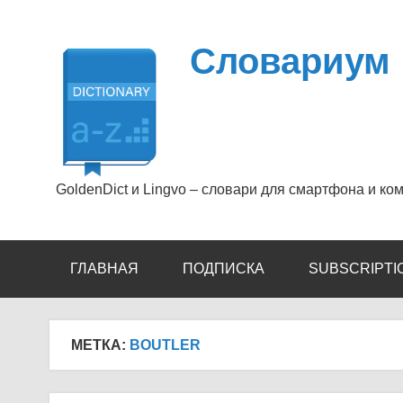
Перейти
к
содержимому
Словариум
GoldenDict и Lingvo – словари для смартфона и ко
ГЛАВНАЯ
ПОДПИСКА
SUBSCRIPTI
МЕТКА:
BOUTLER