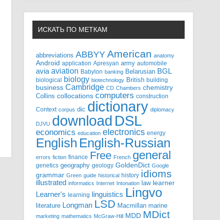
ИСКАТЬ ПО МЕТКАМ
American
ABBYY
abbreviations
anatomy
Android
army
application
Apresyan
automobile
aviation
BGL
avia
Babylon
Belarusian
banking
biology
biological
British
building
biotechnology
Cambridge
business
chemistry
CD
Chambers
computers
Collins
collocations
construction
dictionary
Context
dic
corpus
diplomacy
DSL
download
DJVU
electronics
economics
energy
education
English-Russian
English
general
Free
finance
errors
fiction
French
GoldenDict
geography
genetics
geology
Google
idioms
grammar
history
Green
guide
historical
illustrated
law
learner
informatics
Internet
Intonation
Lingvo
Learner's
linguistics
learning
LSD
Longman
literature
Macmillan
marine
MDict
MDD
marketing
mathematics
McGraw-Hill