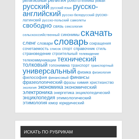
религия
религиозный
робототехника
роман
русский
русско-
русский язык
английский
русско-
русско-белорусский
латинский
русско-польский
самолеты
свободно
связь
сексология
скачать
синонимы
сельскохозяйственный
словарь
сленг
словари
сокращения
справочник
сочетаемость
спорт
стиль
список
страноведение
строительный
телевидение
технический
телекоммуникации
толковый
топонимика
транспорт
транспортный
универсальный
физика
физиология
финансы
философия
финансовый
фразеологический
химия
фразы
христианство
экономика
экономический
экология
электроника
энергетика
энциклопедический
энциклопедия
этимологический
этимология
юридический
юмор
ИСКАТЬ ПО РУБРИКАМ