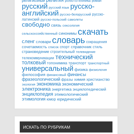
религия
религиозный
робототехника
роман
русский
русско-
русский язык
английский
русско-
русско-белорусский
латинский
русско-польский
самолеты
свободно
связь
сексология
скачать
синонимы
сельскохозяйственный
словарь
сленг
словари
сокращения
справочник
сочетаемость
спорт
стиль
список
страноведение
строительный
телевидение
технический
телекоммуникации
толковый
топонимика
транспорт
транспортный
универсальный
физика
физиология
финансы
философия
финансовый
фразеологический
химия
фразы
христианство
экономика
экономический
экология
электроника
энергетика
энциклопедический
энциклопедия
этимологический
этимология
юридический
юмор
ИСКАТЬ ПО РУБРИКАМ