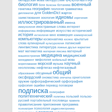
белорусский
беларуская мова
военный
биология
боги
ботаника
болезни
география
генетика
грамматика
геология
для GoldenDict
жаргон
дипломатия
идиомы
зоология
заимствования
изречения
иллюстрированный
имена
иностранные слова
интернет
иммунология
информация
искусство
исторический
информатика
история
кино
коммерция
ихтиология
коммерческий
компьютеры
космонавтика
крылатые
космос
слова
кулинарный
латинский
культурология
лингвистика
литература
ложные друзья
маркетинг
мат
математика
матерный
матерная лексика
медицина
медицинский
машиностроение
мифология
мова
менеджмент
мобильный
научный
морской
музыка
мореплавание
нефтегазовый
нефтегаз
неологизмы
общий
обсценный
образование
оксфордский
ономастика
орнитология
опечатка
орфографический
оружие
орфография
орфоэпия
ошибки
перевод
поговорки
подписка
полиграфия
политехнический
польский
польско-
политика
русский
портабельный
пословицы
правила
правописание
приложение
программа
психология
психиатрия
радиоэлектроника