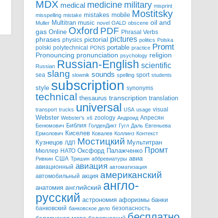
MDX
military
medicine
medical
misprint
Mostitsky
mobile
mistakes
misspelling
mistake
Multitran
oil and
music
Muller
novel
OALD
obscene
Oxford
PDF
gas
Online
Phrasal Verbs
pictures
pictorial
phrases
physics
politics
Polska
Promt
polski
polytechnical
portable
PONS
practice
pronunciation
Pronouncing
religion
psychology
Russian-English
scientific
Russian
slang
sounds
sea
sport
slownik
spelling
students
subscription
style
synonyms
technical
transcription
thesaurus
translation
universal
visual
transport
trucks
USA
usage
Webster
zoology
Апресян
Webster's
x6
Андроид
Библия
Бенюмович
ГолденДикт
Гугл
Даль
Евгеньева
Киселев
Ермолович
Ковалев
Коллинз
Контекст
Мостицкий
Мультитран
Кузнецов
ЛДП
Промт
Мюллер
НАТО
Оксфорд
Палажченко
авиа
США
Ривкин
Тришин
аббревиатуры
авиация
авиационный
автоматизация
американский
акция
автомобильный
англо-
английский
анатомия
русский
астрономия
афоризмы
банки
банковский
безопасность
банковское дело
бесплатно