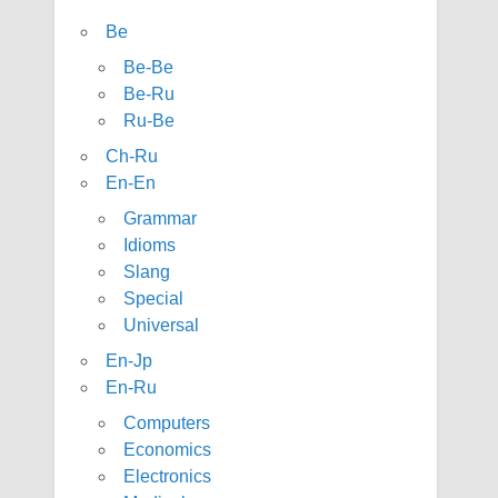
Be
Be-Be
Be-Ru
Ru-Be
Ch-Ru
En-En
Grammar
Idioms
Slang
Special
Universal
En-Jp
En-Ru
Computers
Economics
Electronics