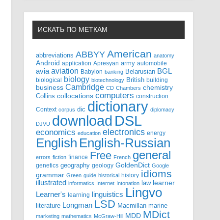
ИСКАТЬ ПО МЕТКАМ
American
ABBYY
abbreviations
anatomy
Android
army
application
Apresyan
automobile
aviation
BGL
avia
Babylon
Belarusian
banking
biology
biological
British
building
biotechnology
Cambridge
business
chemistry
CD
Chambers
computers
Collins
collocations
construction
dictionary
Context
dic
corpus
diplomacy
DSL
download
DJVU
electronics
economics
energy
education
English-Russian
English
general
Free
finance
errors
fiction
French
GoldenDict
geography
genetics
geology
Google
idioms
grammar
history
Green
guide
historical
illustrated
law
learner
informatics
Internet
Intonation
Lingvo
Learner's
linguistics
learning
LSD
Longman
literature
Macmillan
marine
MDict
MDD
marketing
mathematics
McGraw-Hill