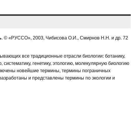
ь
. © «РУССО», 2003, Чибисова О.И., Смирнов Н.Н. и др. 72
тывающих все традиционные отрасли биологии: ботанику,
, систематику, генетику, этологию, молекулярную биологию
 Включены новейшие термины, термины пограничных
разработаны и представлены термины по экологии и