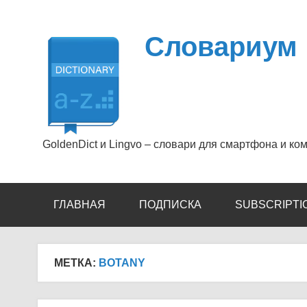
Перейти
к
содержимому
Словариум
GoldenDict и Lingvo – словари для смартфона и ко
ГЛАВНАЯ
ПОДПИСКА
SUBSCRIPTI
МЕТКА:
BOTANY