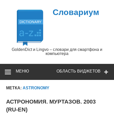
Перейти
к
содержимому
Словариум
GoldenDict и Lingvo – словари для смартфона и
компьютера
МЕНЮ
ОБЛАСТЬ ВИДЖЕТОВ
МЕТКА:
ASTRONOMY
АСТРОНОМИЯ. МУРТАЗОВ. 2003
(RU-EN)