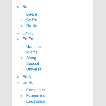
Be
Be-Be
Be-Ru
Ru-Be
Ch-Ru
En-En
Grammar
Idioms
Slang
Special
Universal
En-Jp
En-Ru
Computers
Economics
Electronics