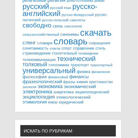
религия
религиозный
робототехника
роман
русский
русско-
русский язык
английский
русско-
русско-белорусский
латинский
русско-польский
самолеты
свободно
связь
сексология
скачать
синонимы
сельскохозяйственный
словарь
сленг
словари
сокращения
справочник
сочетаемость
спорт
стиль
список
страноведение
строительный
телевидение
технический
телекоммуникации
толковый
топонимика
транспорт
транспортный
универсальный
физика
физиология
финансы
философия
финансовый
фразеологический
химия
фразы
христианство
экономика
экономический
экология
электроника
энергетика
энциклопедический
энциклопедия
этимологический
этимология
юридический
юмор
ИСКАТЬ ПО РУБРИКАМ