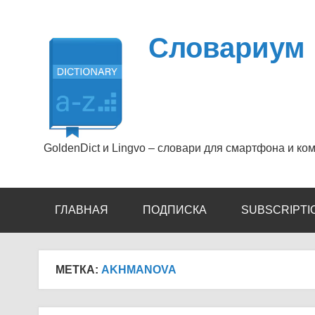
Перейти
к
содержимому
Словариум
GoldenDict и Lingvo – словари для смартфона и ко
ГЛАВНАЯ
ПОДПИСКА
SUBSCRIPTI
МЕТКА:
AKHMANOVA