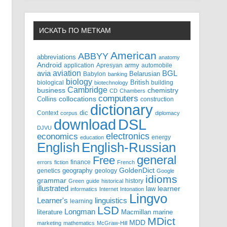
ИСКАТЬ ПО МЕТКАМ
American
ABBYY
abbreviations
anatomy
Android
army
application
Apresyan
automobile
aviation
BGL
avia
Babylon
Belarusian
banking
biology
biological
British
building
biotechnology
Cambridge
business
chemistry
CD
Chambers
computers
Collins
collocations
construction
dictionary
Context
dic
corpus
diplomacy
DSL
download
DJVU
electronics
economics
energy
education
English-Russian
English
general
Free
finance
errors
fiction
French
GoldenDict
geography
genetics
geology
Google
idioms
grammar
history
Green
guide
historical
illustrated
law
learner
informatics
Internet
Intonation
Lingvo
Learner's
linguistics
learning
LSD
Longman
literature
Macmillan
marine
MDict
MDD
marketing
mathematics
McGraw-Hill