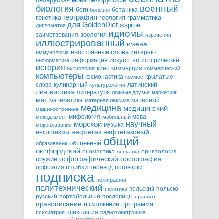
белорусский
беларуская мова
военный
биология
боги
ботаника
болезни
география
генетика
грамматика
геология
для GoldenDict
жаргон
дипломатия
идиомы
зоология
заимствования
изречения
иллюстрированный
имена
иностранные слова
интернет
иммунология
информация
искусство
исторический
информатика
история
кино
коммерция
ихтиология
коммерческий
компьютеры
космонавтика
крылатые
космос
слова
кулинарный
латинский
культурология
лингвистика
литература
ложные друзья
маркетинг
мат
математика
матерный
матерная лексика
медицина
медицинский
машиностроение
мифология
мова
менеджмент
мобильный
научный
морской
музыка
мореплавание
нефтегазовый
нефтегаз
неологизмы
общий
обсценный
образование
оксфордский
ономастика
орнитология
опечатка
орфографический
оружие
орфография
орфоэпия
ошибки
перевод
поговорки
подписка
полиграфия
политехнический
польский
польско-
политика
русский
портабельный
пословицы
правила
правописание
приложение
программа
психология
психиатрия
радиоэлектроника