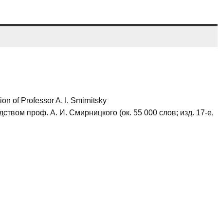
on of Professor A. I. Smirnitsky
твом проф. А. И. Смирницкого (ок. 55 000 слов; изд. 17-е,