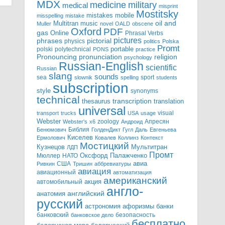
MDX
military
medicine
medical
misprint
Mostitsky
mobile
mistakes
misspelling
mistake
Multitran
oil and
music
Muller
novel
OALD
obscene
Oxford
PDF
gas
Online
Phrasal Verbs
pictures
pictorial
phrases
physics
politics
Polska
Promt
polski
polytechnical
portable
PONS
practice
pronunciation
Pronouncing
religion
psychology
Russian-English
scientific
Russian
slang
sounds
sea
sport
slownik
spelling
students
subscription
style
synonyms
technical
transcription
thesaurus
translation
universal
visual
transport
trucks
USA
usage
Webster
zoology
Апресян
Webster's
x6
Андроид
Библия
Бенюмович
ГолденДикт
Гугл
Даль
Евгеньева
Киселев
Ермолович
Ковалев
Коллинз
Контекст
Мостицкий
Мультитран
Кузнецов
ЛДП
Промт
Мюллер
НАТО
Оксфорд
Палажченко
авиа
США
Ривкин
Тришин
аббревиатуры
авиация
авиационный
автоматизация
американский
акция
автомобильный
англо-
английский
анатомия
русский
астрономия
афоризмы
банки
банковский
безопасность
банковское дело
бесплатно