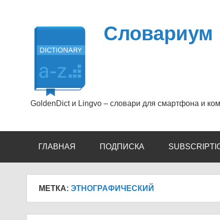
Перейти
к
содержимому
Словариум
GoldenDict и Lingvo – словари для смартфона и ко
ГЛАВНАЯ
ПОДПИСКА
SUBSCRIPTI
МЕТКА:
ЭТНОГРАФИЧЕСКИЙ