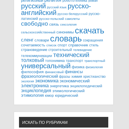
религия
религиозный
робототехника
роман
русский
русско-
русский язык
английский
русско-
русско-белорусский
латинский
русско-польский
самолеты
свободно
связь
сексология
скачать
синонимы
сельскохозяйственный
словарь
сленг
словари
сокращения
справочник
сочетаемость
спорт
стиль
список
страноведение
строительный
телевидение
технический
телекоммуникации
толковый
топонимика
транспорт
транспортный
универсальный
физика
физиология
финансы
философия
финансовый
фразеологический
химия
фразы
христианство
экономика
экономический
экология
электроника
энергетика
энциклопедический
энциклопедия
этимологический
этимология
юридический
юмор
ИСКАТЬ ПО РУБРИКАМ