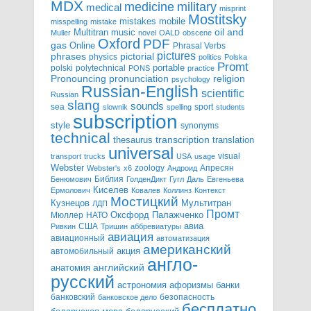
MDX
military
medicine
medical
misprint
Mostitsky
mobile
mistakes
misspelling
mistake
Multitran
oil and
music
Muller
novel
OALD
obscene
Oxford
PDF
gas
Online
Phrasal Verbs
pictures
pictorial
phrases
physics
politics
Polska
Promt
polski
polytechnical
portable
PONS
practice
pronunciation
Pronouncing
religion
psychology
Russian-English
scientific
Russian
slang
sounds
sea
sport
slownik
spelling
students
subscription
style
synonyms
technical
transcription
thesaurus
translation
universal
visual
transport
trucks
USA
usage
Webster
zoology
Апресян
Webster's
x6
Андроид
Библия
Бенюмович
ГолденДикт
Гугл
Даль
Евгеньева
Киселев
Ермолович
Ковалев
Коллинз
Контекст
Мостицкий
Мультитран
Кузнецов
ЛДП
Промт
Мюллер
НАТО
Оксфорд
Палажченко
авиа
США
Ривкин
Тришин
аббревиатуры
авиация
авиационный
автоматизация
американский
акция
автомобильный
англо-
английский
анатомия
русский
астрономия
афоризмы
банки
банковский
безопасность
банковское дело
бесплатно