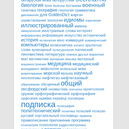
белорусский
беларуская мова
военный
биология
боги
ботаника
болезни
география
генетика
грамматика
геология
для GoldenDict
жаргон
дипломатия
идиомы
зоология
заимствования
изречения
иллюстрированный
имена
иностранные слова
интернет
иммунология
информация
искусство
исторический
информатика
история
кино
коммерция
ихтиология
коммерческий
компьютеры
космонавтика
крылатые
космос
слова
кулинарный
латинский
культурология
лингвистика
литература
ложные друзья
маркетинг
мат
математика
матерный
матерная лексика
медицина
медицинский
машиностроение
мифология
мова
менеджмент
мобильный
научный
морской
музыка
мореплавание
нефтегазовый
нефтегаз
неологизмы
общий
обсценный
образование
оксфордский
ономастика
орнитология
опечатка
орфографический
оружие
орфография
орфоэпия
ошибки
перевод
поговорки
подписка
полиграфия
политехнический
польский
польско-
политика
русский
портабельный
пословицы
правила
правописание
приложение
программа
психология
психиатрия
радиоэлектроника