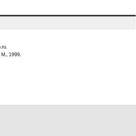
.ru.
М., 1999.