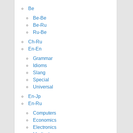
Be
Be-Be
Be-Ru
Ru-Be
Ch-Ru
En-En
Grammar
Idioms
Slang
Special
Universal
En-Jp
En-Ru
Computers
Economics
Electronics