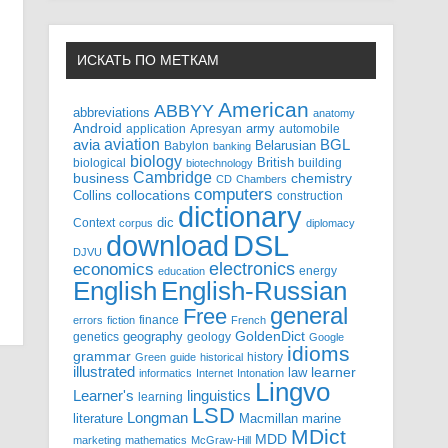
ИСКАТЬ ПО МЕТКАМ
American
ABBYY
abbreviations
anatomy
Android
army
application
Apresyan
automobile
aviation
BGL
avia
Babylon
Belarusian
banking
biology
biological
British
building
biotechnology
Cambridge
business
chemistry
CD
Chambers
computers
Collins
collocations
construction
dictionary
Context
dic
corpus
diplomacy
DSL
download
DJVU
electronics
economics
energy
education
English-Russian
English
general
Free
finance
errors
fiction
French
GoldenDict
geography
genetics
geology
Google
idioms
grammar
history
Green
guide
historical
illustrated
law
learner
informatics
Internet
Intonation
Lingvo
Learner's
linguistics
learning
LSD
Longman
literature
Macmillan
marine
MDict
MDD
marketing
mathematics
McGraw-Hill