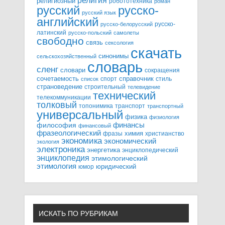
религия
религиозный
робототехника
роман
русский
русско-
русский язык
английский
русско-
русско-белорусский
латинский
русско-польский
самолеты
свободно
связь
сексология
скачать
синонимы
сельскохозяйственный
словарь
сленг
словари
сокращения
справочник
сочетаемость
спорт
стиль
список
страноведение
строительный
телевидение
технический
телекоммуникации
толковый
топонимика
транспорт
транспортный
универсальный
физика
физиология
финансы
философия
финансовый
фразеологический
химия
фразы
христианство
экономика
экономический
экология
электроника
энергетика
энциклопедический
энциклопедия
этимологический
этимология
юридический
юмор
ИСКАТЬ ПО РУБРИКАМ