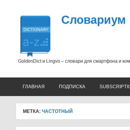
Перейти
к
содержимому
Словариум
GoldenDict и Lingvo – словари для смартфона и ко
ГЛАВНАЯ
ПОДПИСКА
SUBSCRIPTI
МЕТКА:
ЧАСТОТНЫЙ