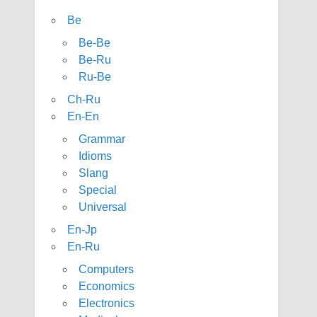
Be
Be-Be
Be-Ru
Ru-Be
Ch-Ru
En-En
Grammar
Idioms
Slang
Special
Universal
En-Jp
En-Ru
Computers
Economics
Electronics