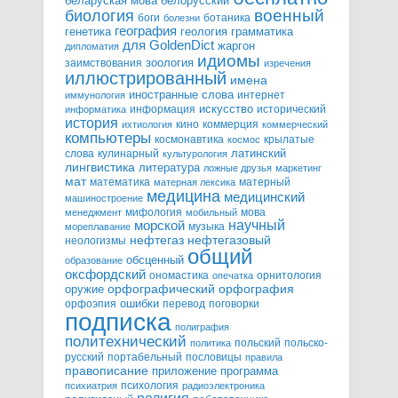
белорусский
беларуская мова
военный
биология
боги
ботаника
болезни
география
генетика
грамматика
геология
для GoldenDict
жаргон
дипломатия
идиомы
зоология
заимствования
изречения
иллюстрированный
имена
иностранные слова
интернет
иммунология
информация
искусство
исторический
информатика
история
кино
коммерция
ихтиология
коммерческий
компьютеры
космонавтика
крылатые
космос
слова
кулинарный
латинский
культурология
лингвистика
литература
ложные друзья
маркетинг
мат
математика
матерный
матерная лексика
медицина
медицинский
машиностроение
мифология
мова
менеджмент
мобильный
научный
морской
музыка
мореплавание
нефтегазовый
нефтегаз
неологизмы
общий
обсценный
образование
оксфордский
ономастика
орнитология
опечатка
орфографический
оружие
орфография
орфоэпия
ошибки
перевод
поговорки
подписка
полиграфия
политехнический
польский
польско-
политика
русский
портабельный
пословицы
правила
правописание
приложение
программа
психология
психиатрия
радиоэлектроника