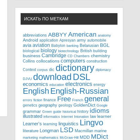
ИСКАТЬ ПО МЕТКАМ
American
ABBYY
abbreviations
anatomy
Android
army
application
Apresyan
automobile
aviation
BGL
avia
Babylon
Belarusian
banking
biology
biological
British
building
biotechnology
Cambridge
business
chemistry
CD
Chambers
computers
Collins
collocations
construction
dictionary
Context
dic
corpus
diplomacy
DSL
download
DJVU
electronics
economics
energy
education
English-Russian
English
general
Free
finance
errors
fiction
French
GoldenDict
geography
genetics
geology
Google
idioms
grammar
history
Green
guide
historical
illustrated
law
learner
informatics
Internet
Intonation
Lingvo
Learner's
linguistics
learning
LSD
Longman
literature
Macmillan
marine
MDict
MDD
marketing
mathematics
McGraw-Hill