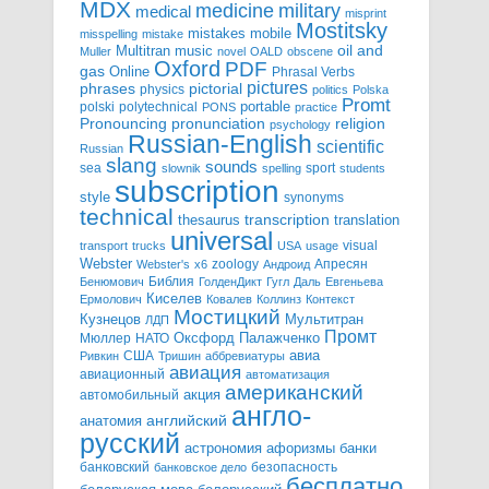
MDX
military
medicine
medical
misprint
Mostitsky
mobile
mistakes
misspelling
mistake
Multitran
oil and
music
Muller
novel
OALD
obscene
Oxford
PDF
gas
Online
Phrasal Verbs
pictures
pictorial
phrases
physics
politics
Polska
Promt
polski
polytechnical
portable
PONS
practice
pronunciation
Pronouncing
religion
psychology
Russian-English
scientific
Russian
slang
sounds
sea
sport
slownik
spelling
students
subscription
style
synonyms
technical
transcription
thesaurus
translation
universal
visual
transport
trucks
USA
usage
Webster
zoology
Апресян
Webster's
x6
Андроид
Библия
Бенюмович
ГолденДикт
Гугл
Даль
Евгеньева
Киселев
Ермолович
Ковалев
Коллинз
Контекст
Мостицкий
Мультитран
Кузнецов
ЛДП
Промт
Мюллер
НАТО
Оксфорд
Палажченко
авиа
США
Ривкин
Тришин
аббревиатуры
авиация
авиационный
автоматизация
американский
акция
автомобильный
англо-
английский
анатомия
русский
астрономия
афоризмы
банки
банковский
безопасность
банковское дело
бесплатно