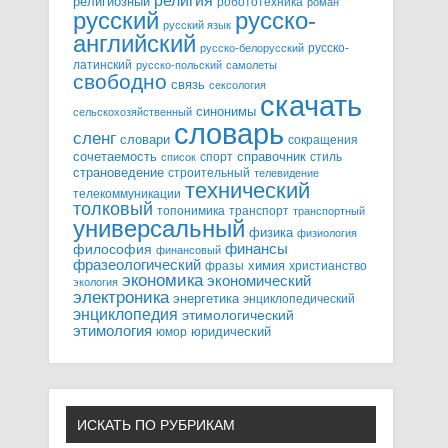
религия
религиозный
робототехника
роман
русский
русско-
русский язык
английский
русско-
русско-белорусский
латинский
русско-польский
самолеты
свободно
связь
сексология
скачать
синонимы
сельскохозяйственный
словарь
сленг
словари
сокращения
справочник
сочетаемость
спорт
стиль
список
страноведение
строительный
телевидение
технический
телекоммуникации
толковый
топонимика
транспорт
транспортный
универсальный
физика
физиология
финансы
философия
финансовый
фразеологический
химия
фразы
христианство
экономика
экономический
экология
электроника
энергетика
энциклопедический
энциклопедия
этимологический
этимология
юридический
юмор
ИСКАТЬ ПО РУБРИКАМ