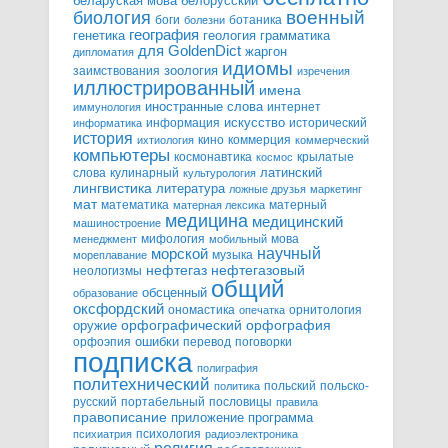
белорусский
беларуская мова
военный
биология
боги
ботаника
болезни
география
генетика
грамматика
геология
для GoldenDict
жаргон
дипломатия
идиомы
зоология
заимствования
изречения
иллюстрированный
имена
иностранные слова
интернет
иммунология
информация
искусство
исторический
информатика
история
кино
коммерция
ихтиология
коммерческий
компьютеры
космонавтика
крылатые
космос
слова
кулинарный
латинский
культурология
лингвистика
литература
ложные друзья
маркетинг
мат
математика
матерный
матерная лексика
медицина
медицинский
машиностроение
мифология
мова
менеджмент
мобильный
научный
морской
музыка
мореплавание
нефтегазовый
нефтегаз
неологизмы
общий
обсценный
образование
оксфордский
ономастика
орнитология
опечатка
орфографический
оружие
орфография
орфоэпия
ошибки
перевод
поговорки
подписка
полиграфия
политехнический
польский
польско-
политика
русский
портабельный
пословицы
правила
правописание
приложение
программа
психология
психиатрия
радиоэлектроника