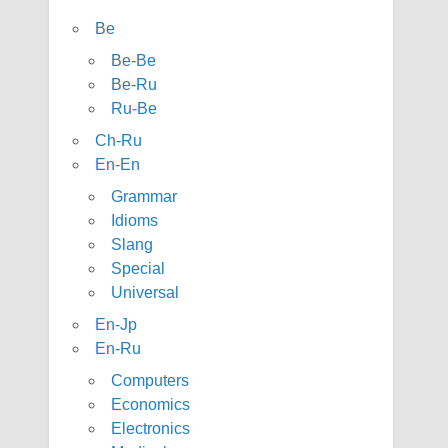
Be
Be-Be
Be-Ru
Ru-Be
Ch-Ru
En-En
Grammar
Idioms
Slang
Special
Universal
En-Jp
En-Ru
Computers
Economics
Electronics