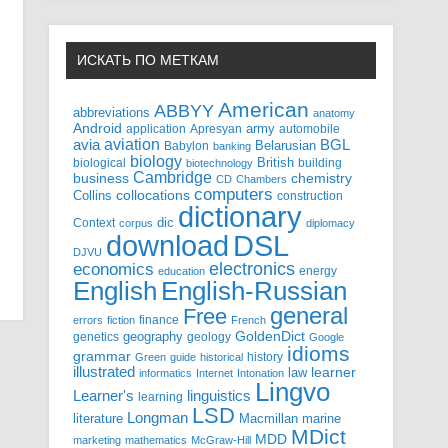
ИСКАТЬ ПО МЕТКАМ
American
ABBYY
abbreviations
anatomy
Android
army
application
Apresyan
automobile
aviation
BGL
avia
Babylon
Belarusian
banking
biology
biological
British
building
biotechnology
Cambridge
business
chemistry
CD
Chambers
computers
Collins
collocations
construction
dictionary
Context
dic
corpus
diplomacy
DSL
download
DJVU
electronics
economics
energy
education
English-Russian
English
general
Free
finance
errors
fiction
French
GoldenDict
geography
genetics
geology
Google
idioms
grammar
history
Green
guide
historical
illustrated
law
learner
informatics
Internet
Intonation
Lingvo
Learner's
linguistics
learning
LSD
Longman
literature
Macmillan
marine
MDict
MDD
marketing
mathematics
McGraw-Hill