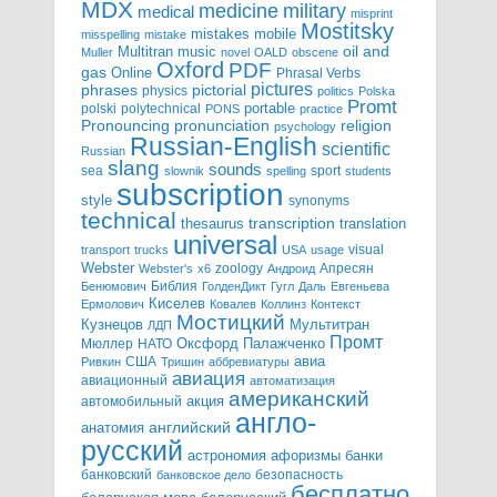
MDX
military
medicine
medical
misprint
Mostitsky
mobile
mistakes
misspelling
mistake
Multitran
oil and
music
Muller
novel
OALD
obscene
Oxford
PDF
gas
Online
Phrasal Verbs
pictures
pictorial
phrases
physics
politics
Polska
Promt
polski
polytechnical
portable
PONS
practice
pronunciation
Pronouncing
religion
psychology
Russian-English
scientific
Russian
slang
sounds
sea
sport
slownik
spelling
students
subscription
style
synonyms
technical
transcription
thesaurus
translation
universal
visual
transport
trucks
USA
usage
Webster
zoology
Апресян
Webster's
x6
Андроид
Библия
Бенюмович
ГолденДикт
Гугл
Даль
Евгеньева
Киселев
Ермолович
Ковалев
Коллинз
Контекст
Мостицкий
Мультитран
Кузнецов
ЛДП
Промт
Мюллер
НАТО
Оксфорд
Палажченко
авиа
США
Ривкин
Тришин
аббревиатуры
авиация
авиационный
автоматизация
американский
акция
автомобильный
англо-
английский
анатомия
русский
астрономия
афоризмы
банки
банковский
безопасность
банковское дело
бесплатно