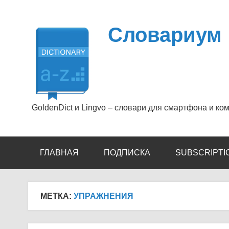
Перейти
к
содержимому
Словариум
GoldenDict и Lingvo – словари для смартфона и ко
ГЛАВНАЯ
ПОДПИСКА
SUBSCRIPTI
МЕТКА:
УПРАЖНЕНИЯ