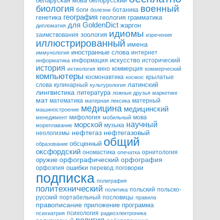
белорусский
беларуская мова
военный
биология
боги
ботаника
болезни
география
генетика
грамматика
геология
для GoldenDict
жаргон
дипломатия
идиомы
зоология
заимствования
изречения
иллюстрированный
имена
иностранные слова
интернет
иммунология
информация
искусство
исторический
информатика
история
кино
коммерция
ихтиология
коммерческий
компьютеры
космонавтика
крылатые
космос
слова
кулинарный
латинский
культурология
лингвистика
литература
ложные друзья
маркетинг
мат
математика
матерный
матерная лексика
медицина
медицинский
машиностроение
мифология
мова
менеджмент
мобильный
научный
морской
музыка
мореплавание
нефтегазовый
нефтегаз
неологизмы
общий
обсценный
образование
оксфордский
ономастика
орнитология
опечатка
орфографический
оружие
орфография
орфоэпия
ошибки
перевод
поговорки
подписка
полиграфия
политехнический
польский
польско-
политика
русский
портабельный
пословицы
правила
правописание
приложение
программа
психология
психиатрия
радиоэлектроника