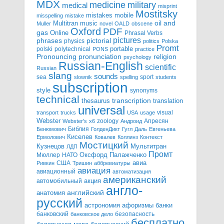
MDX
military
medicine
medical
misprint
Mostitsky
mobile
mistakes
misspelling
mistake
Multitran
oil and
music
Muller
novel
OALD
obscene
Oxford
PDF
gas
Online
Phrasal Verbs
pictures
pictorial
phrases
physics
politics
Polska
Promt
polski
polytechnical
portable
PONS
practice
pronunciation
Pronouncing
religion
psychology
Russian-English
scientific
Russian
slang
sounds
sea
sport
slownik
spelling
students
subscription
style
synonyms
technical
transcription
thesaurus
translation
universal
visual
transport
trucks
USA
usage
Webster
zoology
Апресян
Webster's
x6
Андроид
Библия
Бенюмович
ГолденДикт
Гугл
Даль
Евгеньева
Киселев
Ермолович
Ковалев
Коллинз
Контекст
Мостицкий
Мультитран
Кузнецов
ЛДП
Промт
Мюллер
НАТО
Оксфорд
Палажченко
авиа
США
Ривкин
Тришин
аббревиатуры
авиация
авиационный
автоматизация
американский
акция
автомобильный
англо-
английский
анатомия
русский
астрономия
афоризмы
банки
банковский
безопасность
банковское дело
бесплатно