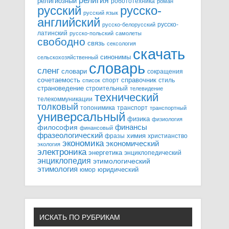
религия
религиозный
робототехника
роман
русский
русско-
русский язык
английский
русско-
русско-белорусский
латинский
русско-польский
самолеты
свободно
связь
сексология
скачать
синонимы
сельскохозяйственный
словарь
сленг
словари
сокращения
справочник
сочетаемость
спорт
стиль
список
страноведение
строительный
телевидение
технический
телекоммуникации
толковый
топонимика
транспорт
транспортный
универсальный
физика
физиология
финансы
философия
финансовый
фразеологический
химия
фразы
христианство
экономика
экономический
экология
электроника
энергетика
энциклопедический
энциклопедия
этимологический
этимология
юридический
юмор
ИСКАТЬ ПО РУБРИКАМ