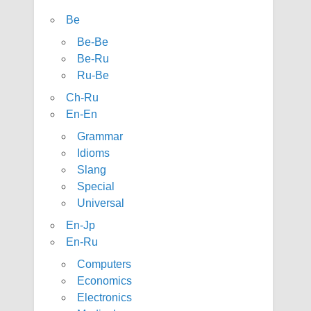
Be
Be-Be
Be-Ru
Ru-Be
Ch-Ru
En-En
Grammar
Idioms
Slang
Special
Universal
En-Jp
En-Ru
Computers
Economics
Electronics