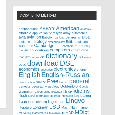
ИСКАТЬ ПО МЕТКАМ
American
ABBYY
abbreviations
anatomy
Android
army
application
Apresyan
automobile
aviation
BGL
avia
Babylon
Belarusian
banking
biology
biological
British
building
biotechnology
Cambridge
business
chemistry
CD
Chambers
computers
Collins
collocations
construction
dictionary
Context
dic
corpus
diplomacy
DSL
download
DJVU
electronics
economics
energy
education
English-Russian
English
general
Free
finance
errors
fiction
French
GoldenDict
geography
genetics
geology
Google
idioms
grammar
history
Green
guide
historical
illustrated
law
learner
informatics
Internet
Intonation
Lingvo
Learner's
linguistics
learning
LSD
Longman
literature
Macmillan
marine
MDict
MDD
marketing
mathematics
McGraw-Hill