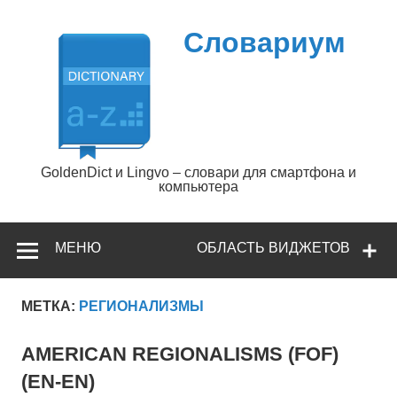
Перейти
к
содержимому
Словариум
GoldenDict и Lingvo – словари для смартфона и
компьютера
МЕНЮ
ОБЛАСТЬ ВИДЖЕТОВ
МЕТКА:
РЕГИОНАЛИЗМЫ
AMERICAN REGIONALISMS (FOF)
(EN-EN)