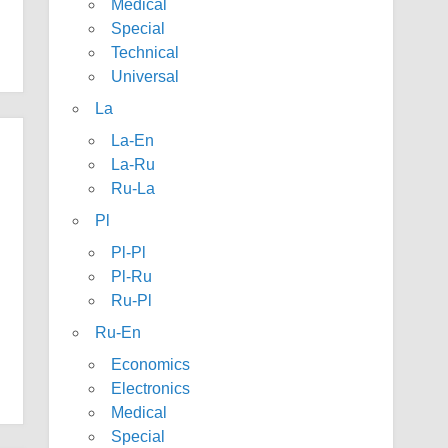
Medical
Special
Technical
Universal
La
La-En
La-Ru
Ru-La
Pl
Pl-Pl
Pl-Ru
Ru-Pl
Ru-En
Economics
Electronics
Medical
Special