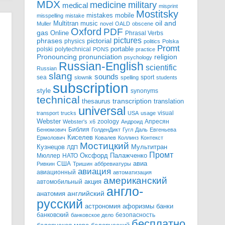
MDX
military
medicine
medical
misprint
Mostitsky
mobile
mistakes
misspelling
mistake
Multitran
oil and
music
Muller
novel
OALD
obscene
Oxford
PDF
gas
Online
Phrasal Verbs
pictures
pictorial
phrases
physics
politics
Polska
Promt
polski
polytechnical
portable
PONS
practice
pronunciation
Pronouncing
religion
psychology
Russian-English
scientific
Russian
slang
sounds
sea
sport
slownik
spelling
students
subscription
style
synonyms
technical
transcription
thesaurus
translation
universal
visual
transport
trucks
USA
usage
Webster
zoology
Апресян
Webster's
x6
Андроид
Библия
Бенюмович
ГолденДикт
Гугл
Даль
Евгеньева
Киселев
Ермолович
Ковалев
Коллинз
Контекст
Мостицкий
Мультитран
Кузнецов
ЛДП
Промт
Мюллер
НАТО
Оксфорд
Палажченко
авиа
США
Ривкин
Тришин
аббревиатуры
авиация
авиационный
автоматизация
американский
акция
автомобильный
англо-
английский
анатомия
русский
астрономия
афоризмы
банки
банковский
безопасность
банковское дело
бесплатно