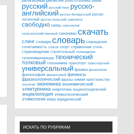
религия
религиозный
робототехника
роман
русский
русско-
русский язык
английский
русско-
русско-белорусский
латинский
русско-польский
самолеты
свободно
связь
сексология
скачать
синонимы
сельскохозяйственный
словарь
сленг
словари
сокращения
справочник
сочетаемость
спорт
стиль
список
страноведение
строительный
телевидение
технический
телекоммуникации
толковый
топонимика
транспорт
транспортный
универсальный
физика
физиология
финансы
философия
финансовый
фразеологический
химия
фразы
христианство
экономика
экономический
экология
электроника
энергетика
энциклопедический
энциклопедия
этимологический
этимология
юридический
юмор
ИСКАТЬ ПО РУБРИКАМ