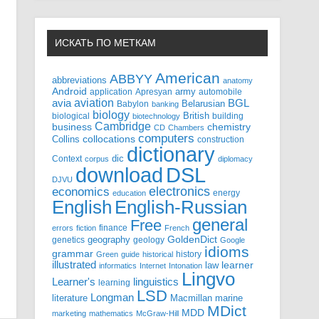
ИСКАТЬ ПО МЕТКАМ
American
ABBYY
abbreviations
anatomy
Android
army
application
Apresyan
automobile
aviation
BGL
avia
Babylon
Belarusian
banking
biology
biological
British
building
biotechnology
Cambridge
business
chemistry
CD
Chambers
computers
Collins
collocations
construction
dictionary
Context
dic
corpus
diplomacy
DSL
download
DJVU
electronics
economics
energy
education
English-Russian
English
general
Free
finance
errors
fiction
French
GoldenDict
geography
genetics
geology
Google
idioms
grammar
history
Green
guide
historical
illustrated
law
learner
informatics
Internet
Intonation
Lingvo
Learner's
linguistics
learning
LSD
Longman
literature
Macmillan
marine
MDict
MDD
marketing
mathematics
McGraw-Hill