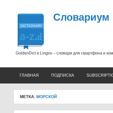
Перейти
к
содержимому
Словариум
GoldenDict и Lingvo – словари для смартфона и ко
ГЛАВНАЯ
ПОДПИСКА
SUBSCRIPTI
МЕТКА:
МОРСКОЙ