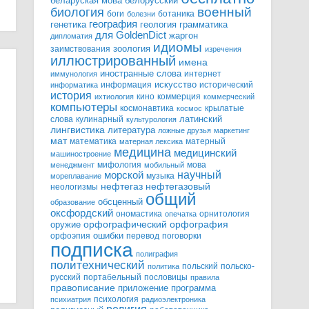
белорусский
беларуская мова
военный
биология
боги
ботаника
болезни
география
генетика
грамматика
геология
для GoldenDict
жаргон
дипломатия
идиомы
зоология
заимствования
изречения
иллюстрированный
имена
иностранные слова
интернет
иммунология
информация
искусство
исторический
информатика
история
кино
коммерция
ихтиология
коммерческий
компьютеры
космонавтика
крылатые
космос
слова
кулинарный
латинский
культурология
лингвистика
литература
ложные друзья
маркетинг
мат
математика
матерный
матерная лексика
медицина
медицинский
машиностроение
мифология
мова
менеджмент
мобильный
научный
морской
музыка
мореплавание
нефтегазовый
нефтегаз
неологизмы
общий
обсценный
образование
оксфордский
ономастика
орнитология
опечатка
орфографический
оружие
орфография
орфоэпия
ошибки
перевод
поговорки
подписка
полиграфия
политехнический
польский
польско-
политика
русский
портабельный
пословицы
правила
правописание
приложение
программа
психология
психиатрия
радиоэлектроника