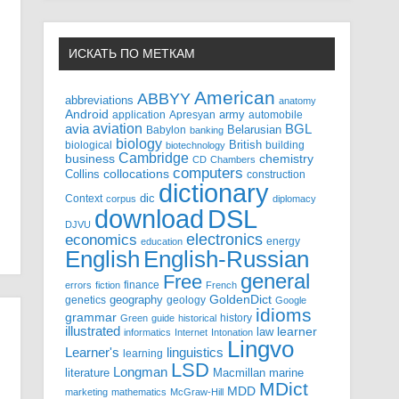
ИСКАТЬ ПО МЕТКАМ
American
ABBYY
abbreviations
anatomy
Android
army
application
Apresyan
automobile
aviation
BGL
avia
Babylon
Belarusian
banking
biology
biological
British
building
biotechnology
Cambridge
business
chemistry
CD
Chambers
computers
Collins
collocations
construction
dictionary
Context
dic
corpus
diplomacy
DSL
download
DJVU
electronics
economics
energy
education
English-Russian
English
general
Free
finance
errors
fiction
French
GoldenDict
geography
genetics
geology
Google
idioms
grammar
history
Green
guide
historical
illustrated
law
learner
informatics
Internet
Intonation
Lingvo
Learner's
linguistics
learning
LSD
Longman
literature
Macmillan
marine
MDict
MDD
marketing
mathematics
McGraw-Hill