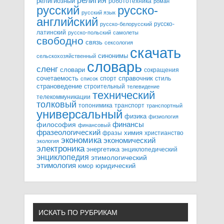
религия
религиозный
робототехника
роман
русский
русско-
русский язык
английский
русско-
русско-белорусский
латинский
русско-польский
самолеты
свободно
связь
сексология
скачать
синонимы
сельскохозяйственный
словарь
сленг
словари
сокращения
справочник
сочетаемость
спорт
стиль
список
страноведение
строительный
телевидение
технический
телекоммуникации
толковый
топонимика
транспорт
транспортный
универсальный
физика
физиология
финансы
философия
финансовый
фразеологический
химия
фразы
христианство
экономика
экономический
экология
электроника
энергетика
энциклопедический
энциклопедия
этимологический
этимология
юридический
юмор
ИСКАТЬ ПО РУБРИКАМ