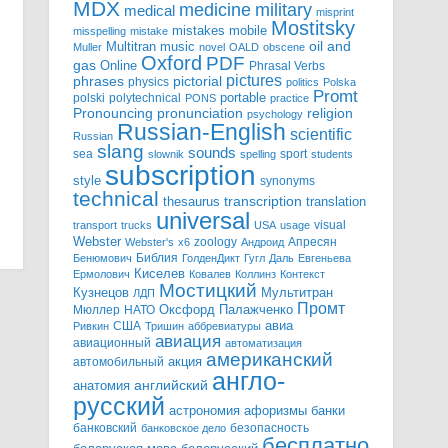
MDX
military
medicine
medical
misprint
Mostitsky
mobile
mistakes
misspelling
mistake
Multitran
oil and
music
Muller
novel
OALD
obscene
Oxford
PDF
gas
Online
Phrasal Verbs
pictures
pictorial
phrases
physics
politics
Polska
Promt
polski
polytechnical
portable
PONS
practice
pronunciation
Pronouncing
religion
psychology
Russian-English
scientific
Russian
slang
sounds
sea
sport
slownik
spelling
students
subscription
style
synonyms
technical
transcription
thesaurus
translation
universal
visual
transport
trucks
USA
usage
Webster
zoology
Апресян
Webster's
x6
Андроид
Библия
Бенюмович
ГолденДикт
Гугл
Даль
Евгеньева
Киселев
Ермолович
Ковалев
Коллинз
Контекст
Мостицкий
Мультитран
Кузнецов
ЛДП
Промт
Мюллер
НАТО
Оксфорд
Палажченко
авиа
США
Ривкин
Тришин
аббревиатуры
авиация
авиационный
автоматизация
американский
акция
автомобильный
англо-
английский
анатомия
русский
астрономия
афоризмы
банки
банковский
безопасность
банковское дело
бесплатно