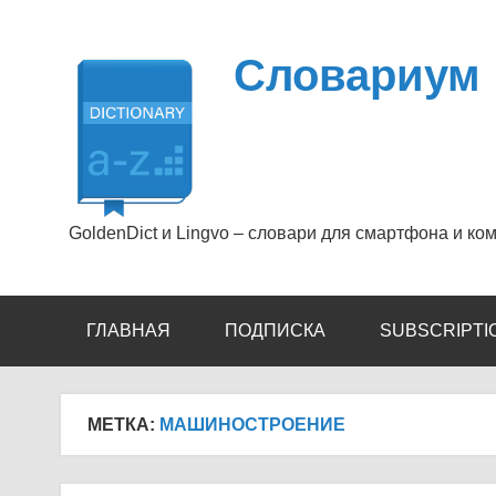
Перейти
к
содержимому
Словариум
GoldenDict и Lingvo – словари для смартфона и ко
ГЛАВНАЯ
ПОДПИСКА
SUBSCRIPTI
МЕТКА:
МАШИНОСТРОЕНИЕ