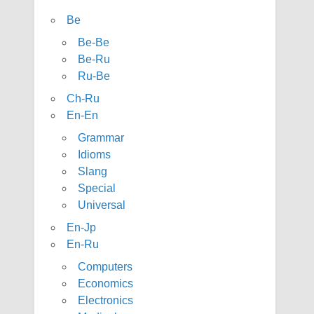
Be
Be-Be
Be-Ru
Ru-Be
Ch-Ru
En-En
Grammar
Idioms
Slang
Special
Universal
En-Jp
En-Ru
Computers
Economics
Electronics