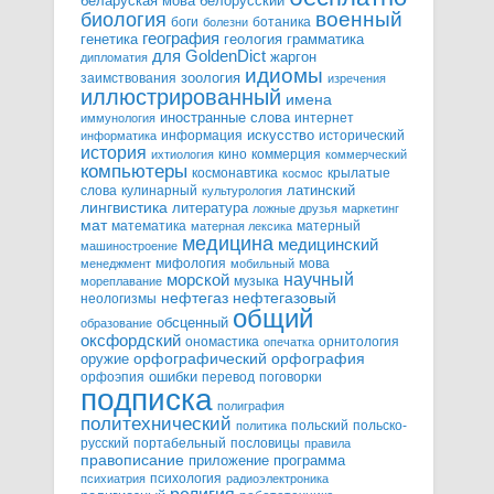
белорусский
беларуская мова
военный
биология
боги
ботаника
болезни
география
генетика
грамматика
геология
для GoldenDict
жаргон
дипломатия
идиомы
зоология
заимствования
изречения
иллюстрированный
имена
иностранные слова
интернет
иммунология
информация
искусство
исторический
информатика
история
кино
коммерция
ихтиология
коммерческий
компьютеры
космонавтика
крылатые
космос
слова
кулинарный
латинский
культурология
лингвистика
литература
ложные друзья
маркетинг
мат
математика
матерный
матерная лексика
медицина
медицинский
машиностроение
мифология
мова
менеджмент
мобильный
научный
морской
музыка
мореплавание
нефтегазовый
нефтегаз
неологизмы
общий
обсценный
образование
оксфордский
ономастика
орнитология
опечатка
орфографический
оружие
орфография
орфоэпия
ошибки
перевод
поговорки
подписка
полиграфия
политехнический
польский
польско-
политика
русский
портабельный
пословицы
правила
правописание
приложение
программа
психология
психиатрия
радиоэлектроника