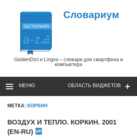
Перейти
к
содержимому
Словариум
GoldenDict и Lingvo – словари для смартфона и
компьютера
МЕНЮ
ОБЛАСТЬ ВИДЖЕТОВ
МЕТКА:
КОРКИН
ВОЗДУХ И ТЕПЛО. КОРКИН. 2001
(EN-RU)