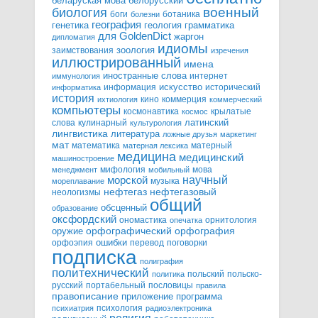
белорусский
беларуская мова
военный
биология
боги
ботаника
болезни
география
генетика
грамматика
геология
для GoldenDict
жаргон
дипломатия
идиомы
зоология
заимствования
изречения
иллюстрированный
имена
иностранные слова
интернет
иммунология
информация
искусство
исторический
информатика
история
кино
коммерция
ихтиология
коммерческий
компьютеры
космонавтика
крылатые
космос
слова
кулинарный
латинский
культурология
лингвистика
литература
ложные друзья
маркетинг
мат
математика
матерный
матерная лексика
медицина
медицинский
машиностроение
мифология
мова
менеджмент
мобильный
научный
морской
музыка
мореплавание
нефтегазовый
нефтегаз
неологизмы
общий
обсценный
образование
оксфордский
ономастика
орнитология
опечатка
орфографический
оружие
орфография
орфоэпия
ошибки
перевод
поговорки
подписка
полиграфия
политехнический
польский
польско-
политика
русский
портабельный
пословицы
правила
правописание
приложение
программа
психология
психиатрия
радиоэлектроника