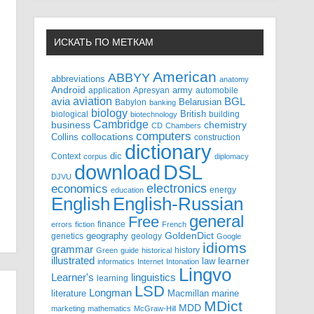
ИСКАТЬ ПО МЕТКАМ
American
ABBYY
abbreviations
anatomy
Android
army
application
Apresyan
automobile
aviation
BGL
avia
Babylon
Belarusian
banking
biology
biological
British
building
biotechnology
Cambridge
business
chemistry
CD
Chambers
computers
Collins
collocations
construction
dictionary
Context
dic
corpus
diplomacy
DSL
download
DJVU
electronics
economics
energy
education
English-Russian
English
general
Free
finance
errors
fiction
French
GoldenDict
geography
genetics
geology
Google
idioms
grammar
history
Green
guide
historical
illustrated
law
learner
informatics
Internet
Intonation
Lingvo
Learner's
linguistics
learning
LSD
Longman
literature
Macmillan
marine
MDict
MDD
marketing
mathematics
McGraw-Hill