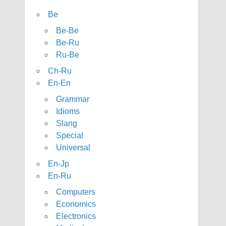
Be
Be-Be
Be-Ru
Ru-Be
Ch-Ru
En-En
Grammar
Idioms
Slang
Special
Universal
En-Jp
En-Ru
Computers
Economics
Electronics