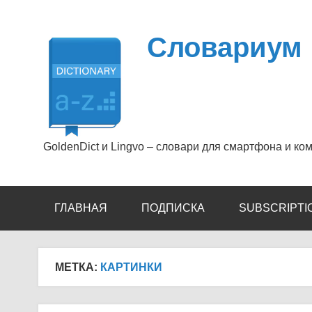
Перейти
к
содержимому
Словариум
GoldenDict и Lingvo – словари для смартфона и ко
ГЛАВНАЯ
ПОДПИСКА
SUBSCRIPTI
МЕТКА:
КАРТИНКИ