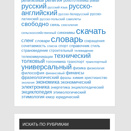
религия
религиозный
робототехника
роман
русский
русско-
русский язык
английский
русско-
русско-белорусский
латинский
русско-польский
самолеты
свободно
связь
сексология
скачать
синонимы
сельскохозяйственный
словарь
сленг
словари
сокращения
справочник
сочетаемость
спорт
стиль
список
страноведение
строительный
телевидение
технический
телекоммуникации
толковый
топонимика
транспорт
транспортный
универсальный
физика
физиология
финансы
философия
финансовый
фразеологический
химия
фразы
христианство
экономика
экономический
экология
электроника
энергетика
энциклопедический
энциклопедия
этимологический
этимология
юридический
юмор
ИСКАТЬ ПО РУБРИКАМ