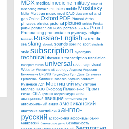
MDX
military
medicine
medical
misprint
Mostitsky
mistakes
mobile
misspelling
mistake
Multitran
oil and
music
Muller
novel
OALD
obscene
Oxford
PDF
gas
Online
Phrasal Verbs
pictures
pictorial
phrases
physics
politics
Polska
Promt
polski
polytechnical
portable
PONS
practice
pronunciation
Pronouncing
religion
psychology
Russian-English
scientific
Russian
slang
sounds
sea
spelling
sport
slownik
students
subscription
style
synonyms
technical
transcription
thesaurus
translation
universal
usage
visual
transport
trucks
USA
Webster
zoology
Апресян
Webster's
x6
Андроид
Библия
Бенюмович
ГолденДикт
Гугл
Даль
Евгеньева
Киселев
Ермолович
Ковалев
Коллинз
Контекст
Мостицкий
Мультитран
Кузнецов
ЛДП
Промт
Мюллер
НАТО
Оксфорд
Палажченко
авиа
США
Ривкин
Тришин
аббревиатуры
авиация
авиационный
автоматизация
американский
акция
автомобильный
англо-
английский
анатомия
русский
астрономия
афоризмы
банки
банковский
безопасность
банковское дело
бесплатно