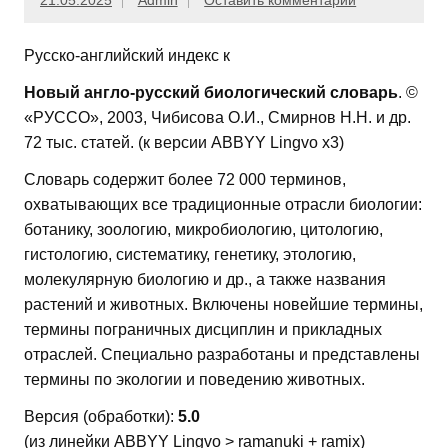
21.05.2025
Admin
Оставить комментарий
Русско-английский индекс к
Новый англо-русский биологический словарь
. ©
«РУССО», 2003, Чибисова О.И., Смирнов Н.Н. и др.
72 тыс. статей. (к версии ABBYY Lingvo x3)
Словарь содержит более 72 000 терминов,
охватывающих все традиционные отрасли биологии:
ботанику, зоологию, микробиологию, цитологию,
гистологию, систематику, генетику, этологию,
молекулярную биологию и др., а также названия
растений и животных. Включены новейшие термины,
термины пограничных дисциплин и прикладных
отраслей. Специально разработаны и представлены
термины по экологии и поведению животных.
Версия (обработки):
5.0
(из линейки ABBYY Lingvo > ramanuki + ramix)