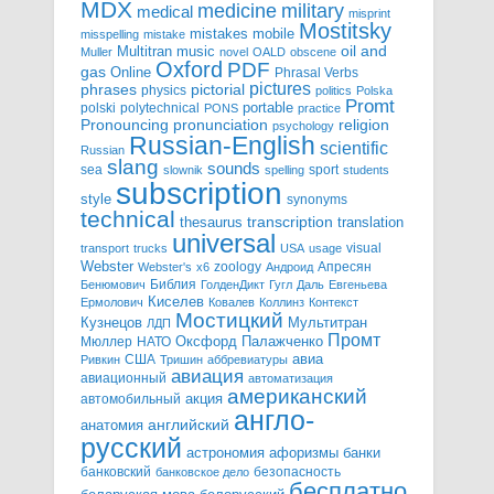
MDX
military
medicine
medical
misprint
Mostitsky
mobile
mistakes
misspelling
mistake
Multitran
oil and
music
Muller
novel
OALD
obscene
Oxford
PDF
gas
Online
Phrasal Verbs
pictures
pictorial
phrases
physics
politics
Polska
Promt
polski
polytechnical
portable
PONS
practice
pronunciation
Pronouncing
religion
psychology
Russian-English
scientific
Russian
slang
sounds
sea
sport
slownik
spelling
students
subscription
style
synonyms
technical
transcription
thesaurus
translation
universal
visual
transport
trucks
USA
usage
Webster
zoology
Апресян
Webster's
x6
Андроид
Библия
Бенюмович
ГолденДикт
Гугл
Даль
Евгеньева
Киселев
Ермолович
Ковалев
Коллинз
Контекст
Мостицкий
Мультитран
Кузнецов
ЛДП
Промт
Мюллер
НАТО
Оксфорд
Палажченко
авиа
США
Ривкин
Тришин
аббревиатуры
авиация
авиационный
автоматизация
американский
акция
автомобильный
англо-
английский
анатомия
русский
астрономия
афоризмы
банки
банковский
безопасность
банковское дело
бесплатно