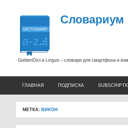
Перейти
к
содержимому
Словариум
GoldenDict и Lingvo – словари для смартфона и ко
ГЛАВНАЯ
ПОДПИСКА
SUBSCRIPTI
МЕТКА:
ВИКОН