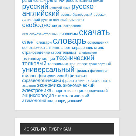
религия
религиозный
робототехника
роман
русский
русско-
русский язык
английский
русско-
русско-белорусский
латинский
русско-польский
самолеты
свободно
связь
сексология
скачать
синонимы
сельскохозяйственный
словарь
сленг
словари
сокращения
справочник
сочетаемость
спорт
стиль
список
страноведение
строительный
телевидение
технический
телекоммуникации
толковый
топонимика
транспорт
транспортный
универсальный
физика
физиология
финансы
философия
финансовый
фразеологический
химия
фразы
христианство
экономика
экономический
экология
электроника
энергетика
энциклопедический
энциклопедия
этимологический
этимология
юридический
юмор
ИСКАТЬ ПО РУБРИКАМ