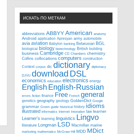
ИСКАТЬ ПО МЕТКАМ
American
ABBYY
abbreviations
anatomy
Android
army
application
Apresyan
automobile
aviation
BGL
avia
Babylon
Belarusian
banking
biology
biological
British
building
biotechnology
Cambridge
business
chemistry
CD
Chambers
computers
Collins
collocations
construction
dictionary
Context
dic
corpus
diplomacy
DSL
download
DJVU
electronics
economics
energy
education
English-Russian
English
general
Free
finance
errors
fiction
French
GoldenDict
geography
genetics
geology
Google
idioms
grammar
history
Green
guide
historical
illustrated
law
learner
informatics
Internet
Intonation
Lingvo
Learner's
linguistics
learning
LSD
Longman
literature
Macmillan
marine
MDict
MDD
marketing
mathematics
McGraw-Hill