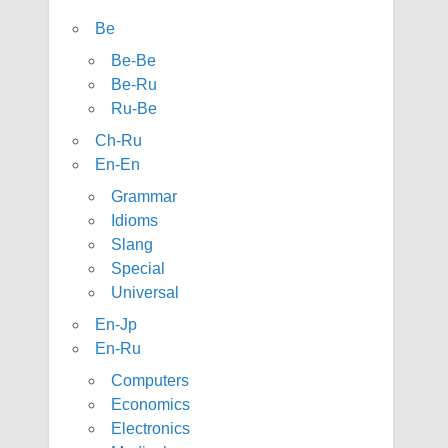
Be
Be-Be
Be-Ru
Ru-Be
Ch-Ru
En-En
Grammar
Idioms
Slang
Special
Universal
En-Jp
En-Ru
Computers
Economics
Electronics