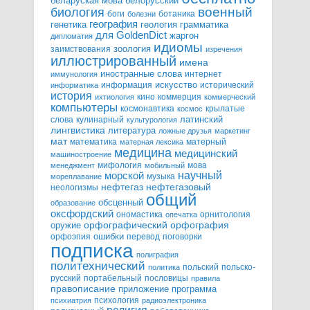
белорусский
беларуская мова
военный
биология
боги
ботаника
болезни
география
генетика
грамматика
геология
для GoldenDict
жаргон
дипломатия
идиомы
зоология
заимствования
изречения
иллюстрированный
имена
иностранные слова
интернет
иммунология
информация
искусство
исторический
информатика
история
кино
коммерция
ихтиология
коммерческий
компьютеры
космонавтика
крылатые
космос
слова
кулинарный
латинский
культурология
лингвистика
литература
ложные друзья
маркетинг
мат
математика
матерный
матерная лексика
медицина
медицинский
машиностроение
мифология
мова
менеджмент
мобильный
научный
морской
музыка
мореплавание
нефтегазовый
нефтегаз
неологизмы
общий
обсценный
образование
оксфордский
ономастика
орнитология
опечатка
орфографический
оружие
орфография
орфоэпия
ошибки
перевод
поговорки
подписка
полиграфия
политехнический
польский
польско-
политика
русский
портабельный
пословицы
правила
правописание
приложение
программа
психология
психиатрия
радиоэлектроника