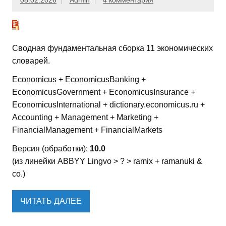
08.02.2026
Admin
4 комментария
Сводная фундаментальная сборка 11 экономических
словарей.
Economicus + EconomicusBanking +
EconomicusGovernment + EconomicusInsurance +
EconomicusInternational + dictionary.economicus.ru +
Accounting + Management + Marketing +
FinancialManagement + FinancialMarkets
Версия (обработки):
10.0
(из линейки ABBYY Lingvo > ? > ramix + ramanuki &
co.)
ЧИТАТЬ ДАЛЕЕ