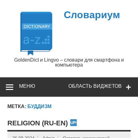
Перейти
к
содержимому
Словариум
GoldenDict и Lingvo – словари для смартфона и
компьютера
МЕНЮ
ОБЛАСТЬ ВИДЖЕТОВ
МЕТКА:
БУДДИЗМ
RELIGION (RU-EN)