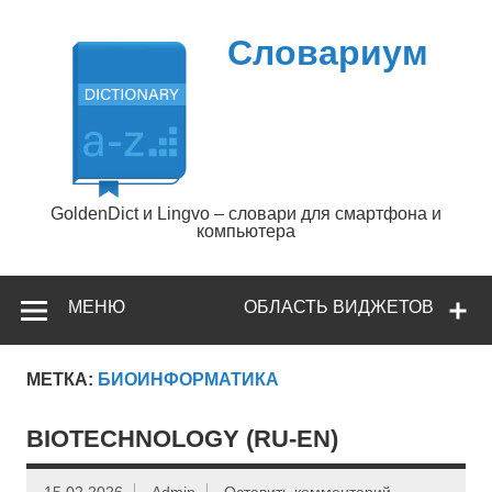
Перейти
к
содержимому
Словариум
GoldenDict и Lingvo – словари для смартфона и
компьютера
МЕНЮ
ОБЛАСТЬ ВИДЖЕТОВ
МЕТКА:
БИОИНФОРМАТИКА
BIOTECHNOLOGY (RU-EN)