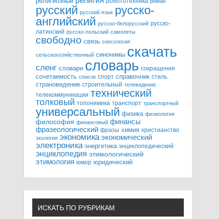
религия
религиозный
робототехника
роман
русский
русско-
русский язык
английский
русско-
русско-белорусский
латинский
русско-польский
самолеты
свободно
связь
сексология
скачать
синонимы
сельскохозяйственный
словарь
сленг
словари
сокращения
справочник
сочетаемость
спорт
стиль
список
страноведение
строительный
телевидение
технический
телекоммуникации
толковый
топонимика
транспорт
транспортный
универсальный
физика
физиология
финансы
философия
финансовый
фразеологический
химия
фразы
христианство
экономика
экономический
экология
электроника
энергетика
энциклопедический
энциклопедия
этимологический
этимология
юридический
юмор
ИСКАТЬ ПО РУБРИКАМ