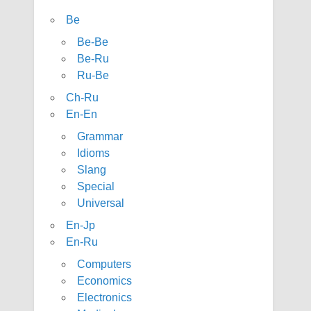
Be
Be-Be
Be-Ru
Ru-Be
Ch-Ru
En-En
Grammar
Idioms
Slang
Special
Universal
En-Jp
En-Ru
Computers
Economics
Electronics