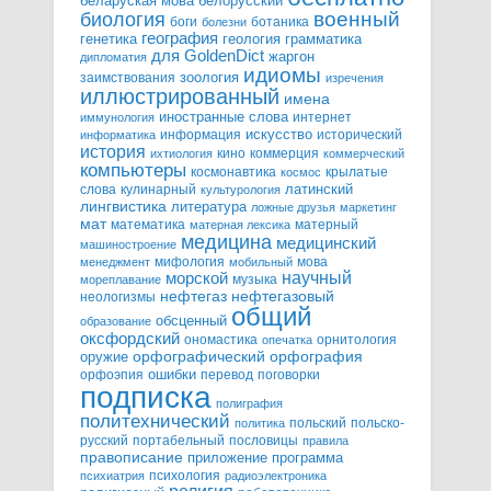
белорусский
беларуская мова
военный
биология
боги
ботаника
болезни
география
генетика
грамматика
геология
для GoldenDict
жаргон
дипломатия
идиомы
зоология
заимствования
изречения
иллюстрированный
имена
иностранные слова
интернет
иммунология
информация
искусство
исторический
информатика
история
кино
коммерция
ихтиология
коммерческий
компьютеры
космонавтика
крылатые
космос
слова
кулинарный
латинский
культурология
лингвистика
литература
ложные друзья
маркетинг
мат
математика
матерный
матерная лексика
медицина
медицинский
машиностроение
мифология
мова
менеджмент
мобильный
научный
морской
музыка
мореплавание
нефтегазовый
нефтегаз
неологизмы
общий
обсценный
образование
оксфордский
ономастика
орнитология
опечатка
орфографический
оружие
орфография
орфоэпия
ошибки
перевод
поговорки
подписка
полиграфия
политехнический
польский
польско-
политика
русский
портабельный
пословицы
правила
правописание
приложение
программа
психология
психиатрия
радиоэлектроника