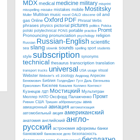
MDX
military
medicine
medical
misprint
Mostitsky
mobile
mistakes
misspelling
mistake
Multitran
oil and
music
Muller
novel
OALD
obscene
Oxford
PDF
gas
Online
Phrasal Verbs
pictures
pictorial
phrases
physics
politics
Polska
Promt
polski
polytechnical
portable
PONS
practice
pronunciation
Pronouncing
religion
psychology
Russian-English
scientific
Russian
slang
sounds
sea
sport
slownik
spelling
students
subscription
style
synonyms
technical
transcription
thesaurus
translation
universal
visual
transport
trucks
USA
usage
Webster
zoology
Апресян
Webster's
x6
Андроид
Библия
Бенюмович
ГолденДикт
Гугл
Даль
Евгеньева
Киселев
Ермолович
Ковалев
Коллинз
Контекст
Мостицкий
Мультитран
Кузнецов
ЛДП
Промт
Мюллер
НАТО
Оксфорд
Палажченко
авиа
США
Ривкин
Тришин
аббревиатуры
авиация
авиационный
автоматизация
американский
акция
автомобильный
англо-
английский
анатомия
русский
астрономия
афоризмы
банки
банковский
безопасность
банковское дело
бесплатно