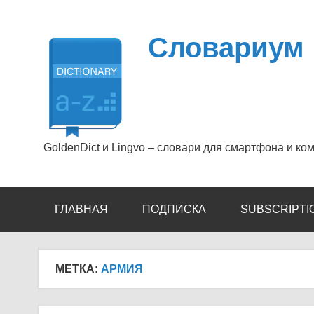
Перейти
к
содержимому
Словариум
GoldenDict и Lingvo – словари для смартфона и ко
ГЛАВНАЯ
ПОДПИСКА
SUBSCRIPTI
МЕТКА:
АРМИЯ