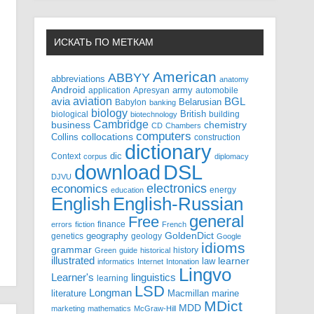
ИСКАТЬ ПО МЕТКАМ
American
ABBYY
abbreviations
anatomy
Android
army
application
Apresyan
automobile
aviation
BGL
avia
Babylon
Belarusian
banking
biology
biological
British
building
biotechnology
Cambridge
business
chemistry
CD
Chambers
computers
Collins
collocations
construction
dictionary
Context
dic
corpus
diplomacy
DSL
download
DJVU
electronics
economics
energy
education
English-Russian
English
general
Free
finance
errors
fiction
French
GoldenDict
geography
genetics
geology
Google
idioms
grammar
history
Green
guide
historical
illustrated
law
learner
informatics
Internet
Intonation
Lingvo
Learner's
linguistics
learning
LSD
Longman
literature
Macmillan
marine
MDict
MDD
marketing
mathematics
McGraw-Hill