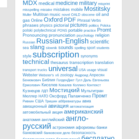
MDX
military
medicine
medical
misprint
Mostitsky
mobile
mistakes
misspelling
mistake
Multitran
oil and
music
Muller
novel
OALD
obscene
Oxford
PDF
gas
Online
Phrasal Verbs
pictures
pictorial
phrases
physics
politics
Polska
Promt
polski
polytechnical
portable
PONS
practice
pronunciation
Pronouncing
religion
psychology
Russian-English
scientific
Russian
slang
sounds
sea
sport
slownik
spelling
students
subscription
style
synonyms
technical
transcription
thesaurus
translation
universal
visual
transport
trucks
USA
usage
Webster
zoology
Апресян
Webster's
x6
Андроид
Библия
Бенюмович
ГолденДикт
Гугл
Даль
Евгеньева
Киселев
Ермолович
Ковалев
Коллинз
Контекст
Мостицкий
Мультитран
Кузнецов
ЛДП
Промт
Мюллер
НАТО
Оксфорд
Палажченко
авиа
США
Ривкин
Тришин
аббревиатуры
авиация
авиационный
автоматизация
американский
акция
автомобильный
англо-
английский
анатомия
русский
астрономия
афоризмы
банки
банковский
безопасность
банковское дело
бесплатно