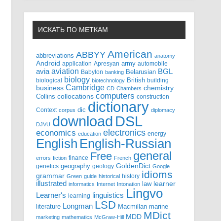
ИСКАТЬ ПО МЕТКАМ
American
ABBYY
abbreviations
anatomy
Android
army
application
Apresyan
automobile
aviation
BGL
avia
Babylon
Belarusian
banking
biology
biological
British
building
biotechnology
Cambridge
business
chemistry
CD
Chambers
computers
Collins
collocations
construction
dictionary
Context
dic
corpus
diplomacy
DSL
download
DJVU
electronics
economics
energy
education
English-Russian
English
general
Free
finance
errors
fiction
French
GoldenDict
geography
genetics
geology
Google
idioms
grammar
history
Green
guide
historical
illustrated
law
learner
informatics
Internet
Intonation
Lingvo
Learner's
linguistics
learning
LSD
Longman
literature
Macmillan
marine
MDict
MDD
marketing
mathematics
McGraw-Hill