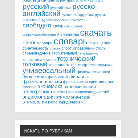
религия
религиозный
робототехника
роман
русский
русско-
русский язык
английский
русско-
русско-белорусский
латинский
русско-польский
самолеты
свободно
связь
сексология
скачать
синонимы
сельскохозяйственный
словарь
сленг
словари
сокращения
справочник
сочетаемость
спорт
стиль
список
страноведение
строительный
телевидение
технический
телекоммуникации
толковый
топонимика
транспорт
транспортный
универсальный
физика
физиология
финансы
философия
финансовый
фразеологический
химия
фразы
христианство
экономика
экономический
экология
электроника
энергетика
энциклопедический
энциклопедия
этимологический
этимология
юридический
юмор
ИСКАТЬ ПО РУБРИКАМ