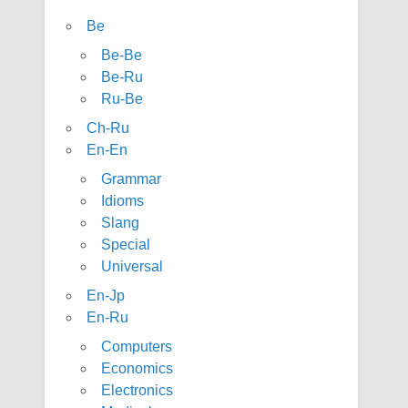
Be
Be-Be
Be-Ru
Ru-Be
Ch-Ru
En-En
Grammar
Idioms
Slang
Special
Universal
En-Jp
En-Ru
Computers
Economics
Electronics