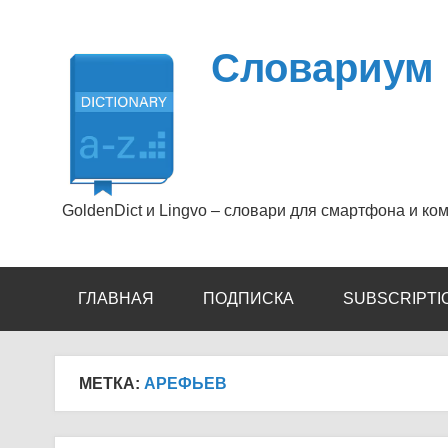
Перейти
к
содержимому
Словариум
GoldenDict и Lingvo – словари для смартфона и ко
ГЛАВНАЯ
ПОДПИСКА
SUBSCRIPTI
МЕТКА:
АРЕФЬЕВ