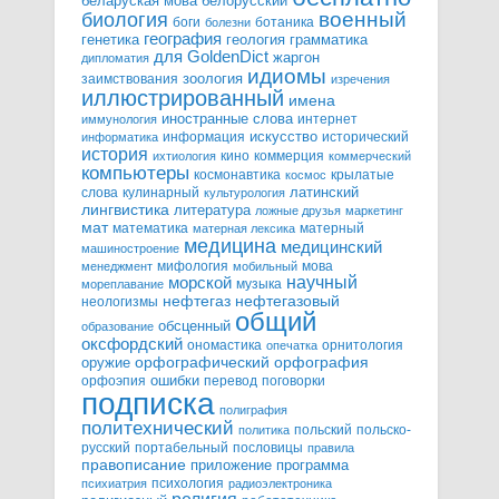
белорусский
беларуская мова
военный
биология
боги
ботаника
болезни
география
генетика
грамматика
геология
для GoldenDict
жаргон
дипломатия
идиомы
зоология
заимствования
изречения
иллюстрированный
имена
иностранные слова
интернет
иммунология
информация
искусство
исторический
информатика
история
кино
коммерция
ихтиология
коммерческий
компьютеры
космонавтика
крылатые
космос
слова
кулинарный
латинский
культурология
лингвистика
литература
ложные друзья
маркетинг
мат
математика
матерный
матерная лексика
медицина
медицинский
машиностроение
мифология
мова
менеджмент
мобильный
научный
морской
музыка
мореплавание
нефтегазовый
нефтегаз
неологизмы
общий
обсценный
образование
оксфордский
ономастика
орнитология
опечатка
орфографический
оружие
орфография
орфоэпия
ошибки
перевод
поговорки
подписка
полиграфия
политехнический
польский
польско-
политика
русский
портабельный
пословицы
правила
правописание
приложение
программа
психология
психиатрия
радиоэлектроника