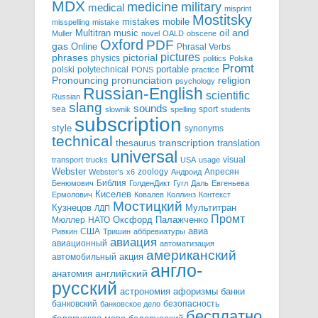
MDX
military
medicine
medical
misprint
Mostitsky
mobile
mistakes
misspelling
mistake
Multitran
oil and
music
Muller
novel
OALD
obscene
Oxford
PDF
gas
Online
Phrasal Verbs
pictures
pictorial
phrases
physics
politics
Polska
Promt
polski
polytechnical
portable
PONS
practice
pronunciation
Pronouncing
religion
psychology
Russian-English
scientific
Russian
slang
sounds
sea
sport
slownik
spelling
students
subscription
style
synonyms
technical
transcription
thesaurus
translation
universal
visual
transport
trucks
USA
usage
Webster
zoology
Апресян
Webster's
x6
Андроид
Библия
Бенюмович
ГолденДикт
Гугл
Даль
Евгеньева
Киселев
Ермолович
Ковалев
Коллинз
Контекст
Мостицкий
Мультитран
Кузнецов
ЛДП
Промт
Мюллер
НАТО
Оксфорд
Палажченко
авиа
США
Ривкин
Тришин
аббревиатуры
авиация
авиационный
автоматизация
американский
акция
автомобильный
англо-
английский
анатомия
русский
астрономия
афоризмы
банки
банковский
безопасность
банковское дело
бесплатно