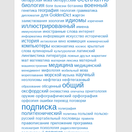
белорусский
беларуская мова
военный
биология
боги
ботаника
болезни
география
генетика
грамматика
геология
для GoldenDict
жаргон
дипломатия
идиомы
зоология
заимствования
изречения
иллюстрированный
имена
иностранные слова
интернет
иммунология
информация
искусство
исторический
информатика
история
кино
коммерция
ихтиология
коммерческий
компьютеры
космонавтика
крылатые
космос
слова
кулинарный
латинский
культурология
лингвистика
литература
ложные друзья
маркетинг
мат
математика
матерный
матерная лексика
медицина
медицинский
машиностроение
мифология
мова
менеджмент
мобильный
научный
морской
музыка
мореплавание
нефтегазовый
нефтегаз
неологизмы
общий
обсценный
образование
оксфордский
ономастика
орнитология
опечатка
орфографический
оружие
орфография
орфоэпия
ошибки
перевод
поговорки
подписка
полиграфия
политехнический
польский
польско-
политика
русский
портабельный
пословицы
правила
правописание
приложение
программа
психология
психиатрия
радиоэлектроника