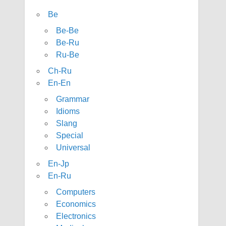
Be
Be-Be
Be-Ru
Ru-Be
Ch-Ru
En-En
Grammar
Idioms
Slang
Special
Universal
En-Jp
En-Ru
Computers
Economics
Electronics