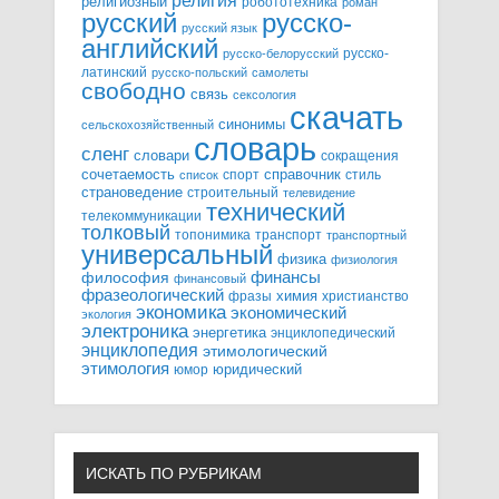
религия
религиозный
робототехника
роман
русский
русско-
русский язык
английский
русско-
русско-белорусский
латинский
русско-польский
самолеты
свободно
связь
сексология
скачать
синонимы
сельскохозяйственный
словарь
сленг
словари
сокращения
справочник
сочетаемость
спорт
стиль
список
страноведение
строительный
телевидение
технический
телекоммуникации
толковый
топонимика
транспорт
транспортный
универсальный
физика
физиология
финансы
философия
финансовый
фразеологический
химия
фразы
христианство
экономика
экономический
экология
электроника
энергетика
энциклопедический
энциклопедия
этимологический
этимология
юридический
юмор
ИСКАТЬ ПО РУБРИКАМ