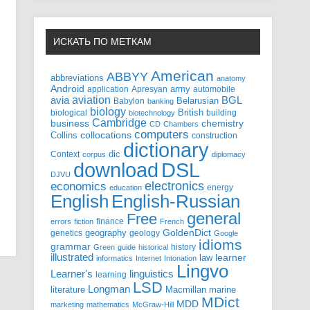
ИСКАТЬ ПО МЕТКАМ
American
ABBYY
abbreviations
anatomy
Android
army
application
Apresyan
automobile
aviation
BGL
avia
Babylon
Belarusian
banking
biology
biological
British
building
biotechnology
Cambridge
business
chemistry
CD
Chambers
computers
Collins
collocations
construction
dictionary
Context
dic
corpus
diplomacy
DSL
download
DJVU
electronics
economics
energy
education
English-Russian
English
general
Free
finance
errors
fiction
French
GoldenDict
geography
genetics
geology
Google
idioms
grammar
history
Green
guide
historical
illustrated
law
learner
informatics
Internet
Intonation
Lingvo
Learner's
linguistics
learning
LSD
Longman
literature
Macmillan
marine
MDict
MDD
marketing
mathematics
McGraw-Hill