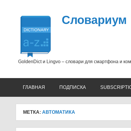
Перейти
к
содержимому
Словариум
GoldenDict и Lingvo – словари для смартфона и ко
ГЛАВНАЯ
ПОДПИСКА
SUBSCRIPTI
МЕТКА:
АВТОМАТИКА