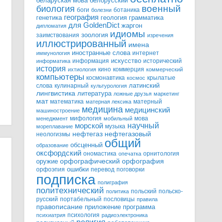
белорусский
беларуская мова
военный
биология
боги
ботаника
болезни
география
генетика
грамматика
геология
для GoldenDict
жаргон
дипломатия
идиомы
зоология
заимствования
изречения
иллюстрированный
имена
иностранные слова
интернет
иммунология
информация
искусство
исторический
информатика
история
кино
коммерция
ихтиология
коммерческий
компьютеры
космонавтика
крылатые
космос
слова
кулинарный
латинский
культурология
лингвистика
литература
ложные друзья
маркетинг
мат
математика
матерный
матерная лексика
медицина
медицинский
машиностроение
мифология
мова
менеджмент
мобильный
научный
морской
музыка
мореплавание
нефтегазовый
нефтегаз
неологизмы
общий
обсценный
образование
оксфордский
ономастика
орнитология
опечатка
орфографический
оружие
орфография
орфоэпия
ошибки
перевод
поговорки
подписка
полиграфия
политехнический
польский
польско-
политика
русский
портабельный
пословицы
правила
правописание
приложение
программа
психология
психиатрия
радиоэлектроника