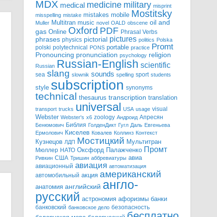
MDX
military
medicine
medical
misprint
Mostitsky
mobile
mistakes
misspelling
mistake
Multitran
oil and
music
Muller
novel
OALD
obscene
Oxford
PDF
gas
Online
Phrasal Verbs
pictures
pictorial
phrases
physics
politics
Polska
Promt
polski
polytechnical
portable
PONS
practice
pronunciation
Pronouncing
religion
psychology
Russian-English
scientific
Russian
slang
sounds
sea
sport
slownik
spelling
students
subscription
style
synonyms
technical
transcription
thesaurus
translation
universal
visual
transport
trucks
USA
usage
Webster
zoology
Апресян
Webster's
x6
Андроид
Библия
Бенюмович
ГолденДикт
Гугл
Даль
Евгеньева
Киселев
Ермолович
Ковалев
Коллинз
Контекст
Мостицкий
Мультитран
Кузнецов
ЛДП
Промт
Мюллер
НАТО
Оксфорд
Палажченко
авиа
США
Ривкин
Тришин
аббревиатуры
авиация
авиационный
автоматизация
американский
акция
автомобильный
англо-
английский
анатомия
русский
астрономия
афоризмы
банки
банковский
безопасность
банковское дело
бесплатно