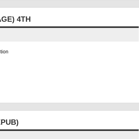
GE) 4TH
ition
EPUB)