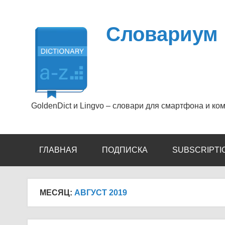
Перейти
к
содержимому
Словариум
GoldenDict и Lingvo – словари для смартфона и ко
ГЛАВНАЯ
ПОДПИСКА
SUBSCRIPTI
МЕСЯЦ:
АВГУСТ 2019