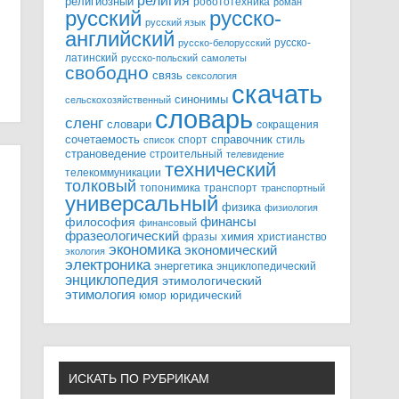
религия
религиозный
робототехника
роман
русский
русско-
русский язык
английский
русско-
русско-белорусский
латинский
русско-польский
самолеты
свободно
связь
сексология
скачать
синонимы
сельскохозяйственный
словарь
сленг
словари
сокращения
справочник
сочетаемость
спорт
стиль
список
страноведение
строительный
телевидение
технический
телекоммуникации
толковый
топонимика
транспорт
транспортный
универсальный
физика
физиология
финансы
философия
финансовый
фразеологический
химия
фразы
христианство
экономика
экономический
экология
электроника
энергетика
энциклопедический
энциклопедия
этимологический
этимология
юридический
юмор
ИСКАТЬ ПО РУБРИКАМ