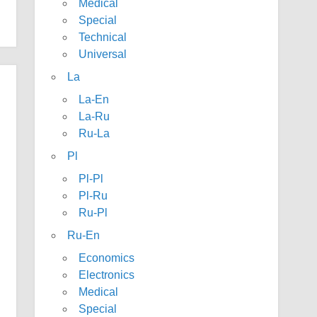
Medical
Special
Technical
Universal
La
La-En
La-Ru
Ru-La
Pl
Pl-Pl
Pl-Ru
Ru-Pl
Ru-En
Economics
Electronics
Medical
Special