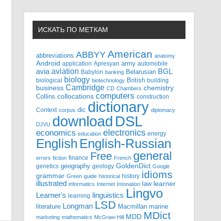
ИСКАТЬ ПО МЕТКАМ
American
ABBYY
abbreviations
anatomy
Android
army
application
Apresyan
automobile
aviation
BGL
avia
Babylon
Belarusian
banking
biology
biological
British
building
biotechnology
Cambridge
business
chemistry
CD
Chambers
computers
Collins
collocations
construction
dictionary
Context
dic
corpus
diplomacy
DSL
download
DJVU
electronics
economics
energy
education
English-Russian
English
general
Free
finance
errors
fiction
French
GoldenDict
geography
genetics
geology
Google
idioms
grammar
history
Green
guide
historical
illustrated
law
learner
informatics
Internet
Intonation
Lingvo
Learner's
linguistics
learning
LSD
Longman
literature
Macmillan
marine
MDict
MDD
marketing
mathematics
McGraw-Hill