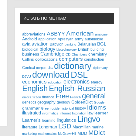
ИСКАТЬ ПО МЕТКАМ
American
ABBYY
abbreviations
anatomy
Android
army
application
Apresyan
automobile
aviation
BGL
avia
Babylon
Belarusian
banking
biology
biological
British
building
biotechnology
Cambridge
business
chemistry
CD
Chambers
computers
Collins
collocations
construction
dictionary
Context
dic
corpus
diplomacy
DSL
download
DJVU
electronics
economics
energy
education
English-Russian
English
general
Free
finance
errors
fiction
French
GoldenDict
geography
genetics
geology
Google
idioms
grammar
history
Green
guide
historical
illustrated
law
learner
informatics
Internet
Intonation
Lingvo
Learner's
linguistics
learning
LSD
Longman
literature
Macmillan
marine
MDict
MDD
marketing
mathematics
McGraw-Hill