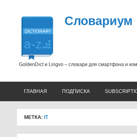
Перейти
к
содержимому
Словариум
GoldenDict и Lingvo – словари для смартфона и ко
ГЛАВНАЯ
ПОДПИСКА
SUBSCRIPTI
МЕТКА:
IT