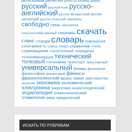
религия
религиозный
робототехника
роман
русский
русско-
русский язык
английский
русско-
русско-белорусский
латинский
русско-польский
самолеты
свободно
связь
сексология
скачать
синонимы
сельскохозяйственный
словарь
сленг
словари
сокращения
справочник
сочетаемость
спорт
стиль
список
страноведение
строительный
телевидение
технический
телекоммуникации
толковый
топонимика
транспорт
транспортный
универсальный
физика
физиология
финансы
философия
финансовый
фразеологический
химия
фразы
христианство
экономика
экономический
экология
электроника
энергетика
энциклопедический
энциклопедия
этимологический
этимология
юридический
юмор
ИСКАТЬ ПО РУБРИКАМ