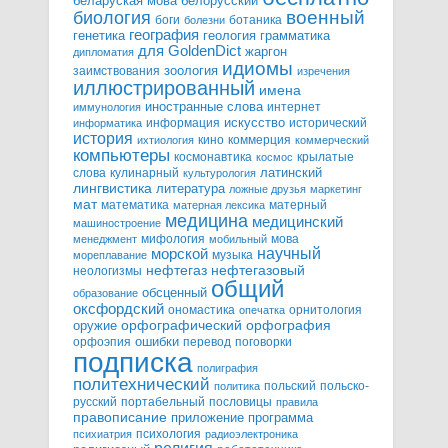
белорусский
беларуская мова
военный
биология
боги
ботаника
болезни
география
генетика
грамматика
геология
для GoldenDict
жаргон
дипломатия
идиомы
зоология
заимствования
изречения
иллюстрированный
имена
иностранные слова
интернет
иммунология
информация
искусство
исторический
информатика
история
кино
коммерция
ихтиология
коммерческий
компьютеры
космонавтика
крылатые
космос
слова
кулинарный
латинский
культурология
лингвистика
литература
ложные друзья
маркетинг
мат
математика
матерный
матерная лексика
медицина
медицинский
машиностроение
мифология
мова
менеджмент
мобильный
научный
морской
музыка
мореплавание
нефтегазовый
нефтегаз
неологизмы
общий
обсценный
образование
оксфордский
ономастика
орнитология
опечатка
орфографический
оружие
орфография
орфоэпия
ошибки
перевод
поговорки
подписка
полиграфия
политехнический
польский
польско-
политика
русский
портабельный
пословицы
правила
правописание
приложение
программа
психология
психиатрия
радиоэлектроника