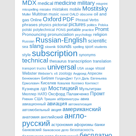
MDX
military
medicine
medical
misprint
Mostitsky
mobile
mistakes
misspelling
mistake
Multitran
oil and
music
Muller
novel
OALD
obscene
Oxford
PDF
gas
Online
Phrasal Verbs
pictures
pictorial
phrases
physics
politics
Polska
Promt
polski
polytechnical
portable
PONS
practice
pronunciation
Pronouncing
religion
psychology
Russian-English
scientific
Russian
slang
sounds
sea
sport
slownik
spelling
students
subscription
style
synonyms
technical
transcription
thesaurus
translation
universal
visual
transport
trucks
USA
usage
Webster
zoology
Апресян
Webster's
x6
Андроид
Библия
Бенюмович
ГолденДикт
Гугл
Даль
Евгеньева
Киселев
Ермолович
Ковалев
Коллинз
Контекст
Мостицкий
Мультитран
Кузнецов
ЛДП
Промт
Мюллер
НАТО
Оксфорд
Палажченко
авиа
США
Ривкин
Тришин
аббревиатуры
авиация
авиационный
автоматизация
американский
акция
автомобильный
англо-
английский
анатомия
русский
астрономия
афоризмы
банки
банковский
безопасность
банковское дело
бесплатно