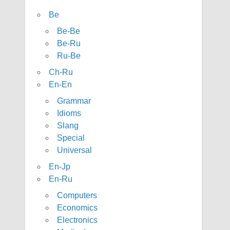
Be
Be-Be
Be-Ru
Ru-Be
Ch-Ru
En-En
Grammar
Idioms
Slang
Special
Universal
En-Jp
En-Ru
Computers
Economics
Electronics