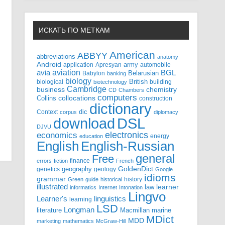
ИСКАТЬ ПО МЕТКАМ
American
ABBYY
abbreviations
anatomy
Android
army
application
Apresyan
automobile
aviation
BGL
avia
Babylon
Belarusian
banking
biology
biological
British
building
biotechnology
Cambridge
business
chemistry
CD
Chambers
computers
Collins
collocations
construction
dictionary
Context
dic
corpus
diplomacy
DSL
download
DJVU
electronics
economics
energy
education
English-Russian
English
general
Free
finance
errors
fiction
French
GoldenDict
geography
genetics
geology
Google
idioms
grammar
history
Green
guide
historical
illustrated
law
learner
informatics
Internet
Intonation
Lingvo
Learner's
linguistics
learning
LSD
Longman
literature
Macmillan
marine
MDict
MDD
marketing
mathematics
McGraw-Hill