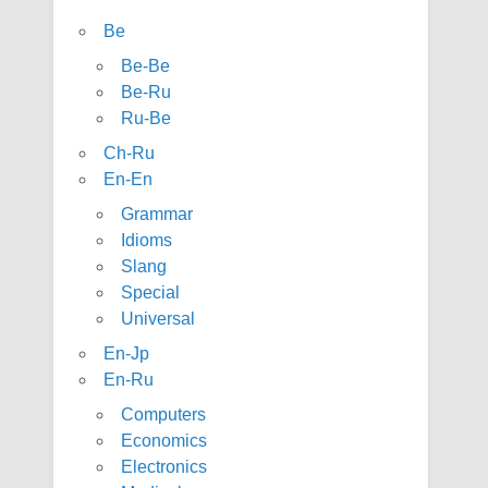
Be
Be-Be
Be-Ru
Ru-Be
Ch-Ru
En-En
Grammar
Idioms
Slang
Special
Universal
En-Jp
En-Ru
Computers
Economics
Electronics