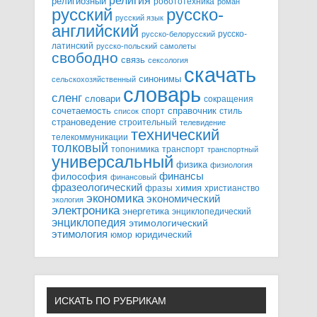
религия
религиозный
робототехника
роман
русский
русско-
русский язык
английский
русско-
русско-белорусский
латинский
русско-польский
самолеты
свободно
связь
сексология
скачать
синонимы
сельскохозяйственный
словарь
сленг
словари
сокращения
справочник
сочетаемость
спорт
стиль
список
страноведение
строительный
телевидение
технический
телекоммуникации
толковый
топонимика
транспорт
транспортный
универсальный
физика
физиология
финансы
философия
финансовый
фразеологический
химия
фразы
христианство
экономика
экономический
экология
электроника
энергетика
энциклопедический
энциклопедия
этимологический
этимология
юридический
юмор
ИСКАТЬ ПО РУБРИКАМ