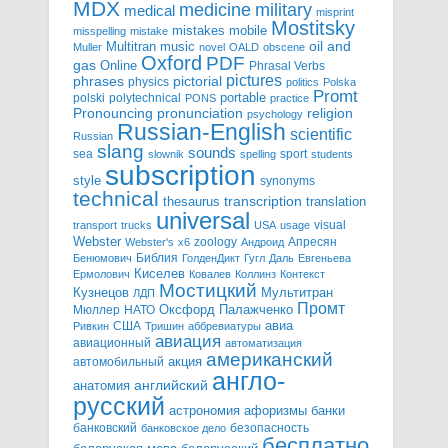
MDX
military
medicine
medical
misprint
Mostitsky
mobile
mistakes
misspelling
mistake
Multitran
oil and
music
Muller
novel
OALD
obscene
Oxford
PDF
gas
Online
Phrasal Verbs
pictures
pictorial
phrases
physics
politics
Polska
Promt
polski
polytechnical
portable
PONS
practice
pronunciation
Pronouncing
religion
psychology
Russian-English
scientific
Russian
slang
sounds
sea
sport
slownik
spelling
students
subscription
style
synonyms
technical
transcription
thesaurus
translation
universal
visual
transport
trucks
USA
usage
Webster
zoology
Апресян
Webster's
x6
Андроид
Библия
Бенюмович
ГолденДикт
Гугл
Даль
Евгеньева
Киселев
Ермолович
Ковалев
Коллинз
Контекст
Мостицкий
Мультитран
Кузнецов
ЛДП
Промт
Мюллер
НАТО
Оксфорд
Палажченко
авиа
США
Ривкин
Тришин
аббревиатуры
авиация
авиационный
автоматизация
американский
акция
автомобильный
англо-
английский
анатомия
русский
астрономия
афоризмы
банки
банковский
безопасность
банковское дело
бесплатно