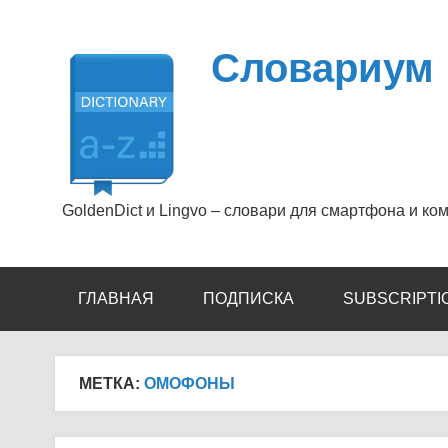
Перейти
к
содержимому
Словариум
GoldenDict и Lingvo – словари для смартфона и ко
ГЛАВНАЯ
ПОДПИСКА
SUBSCRIPTI
МЕТКА:
ОМОФОНЫ