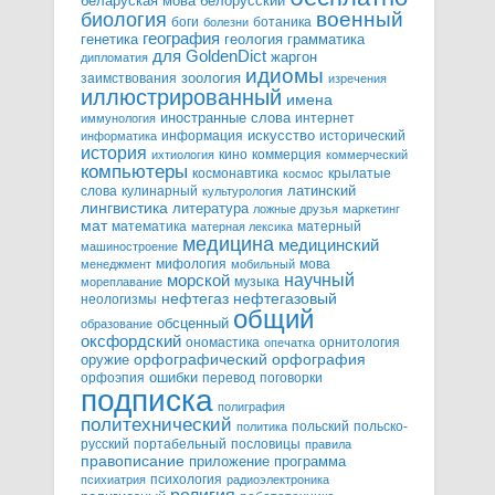
белорусский
беларуская мова
военный
биология
боги
ботаника
болезни
география
генетика
грамматика
геология
для GoldenDict
жаргон
дипломатия
идиомы
зоология
заимствования
изречения
иллюстрированный
имена
иностранные слова
интернет
иммунология
информация
искусство
исторический
информатика
история
кино
коммерция
ихтиология
коммерческий
компьютеры
космонавтика
крылатые
космос
слова
кулинарный
латинский
культурология
лингвистика
литература
ложные друзья
маркетинг
мат
математика
матерный
матерная лексика
медицина
медицинский
машиностроение
мифология
мова
менеджмент
мобильный
научный
морской
музыка
мореплавание
нефтегазовый
нефтегаз
неологизмы
общий
обсценный
образование
оксфордский
ономастика
орнитология
опечатка
орфографический
оружие
орфография
орфоэпия
ошибки
перевод
поговорки
подписка
полиграфия
политехнический
польский
польско-
политика
русский
портабельный
пословицы
правила
правописание
приложение
программа
психология
психиатрия
радиоэлектроника