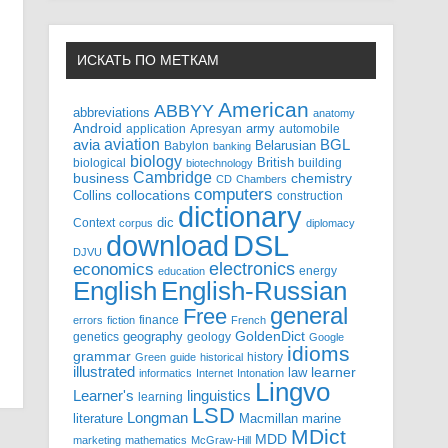
ИСКАТЬ ПО МЕТКАМ
American
ABBYY
abbreviations
anatomy
Android
army
application
Apresyan
automobile
aviation
BGL
avia
Babylon
Belarusian
banking
biology
biological
British
building
biotechnology
Cambridge
business
chemistry
CD
Chambers
computers
Collins
collocations
construction
dictionary
Context
dic
corpus
diplomacy
DSL
download
DJVU
electronics
economics
energy
education
English-Russian
English
general
Free
finance
errors
fiction
French
GoldenDict
geography
genetics
geology
Google
idioms
grammar
history
Green
guide
historical
illustrated
law
learner
informatics
Internet
Intonation
Lingvo
Learner's
linguistics
learning
LSD
Longman
literature
Macmillan
marine
MDict
MDD
marketing
mathematics
McGraw-Hill