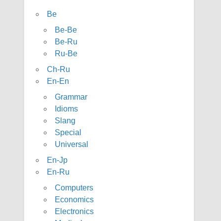
Be
Be-Be
Be-Ru
Ru-Be
Ch-Ru
En-En
Grammar
Idioms
Slang
Special
Universal
En-Jp
En-Ru
Computers
Economics
Electronics