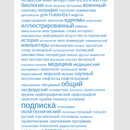
белорусский
беларуская мова
военный
биология
боги
ботаника
болезни
география
генетика
грамматика
геология
для GoldenDict
жаргон
дипломатия
идиомы
зоология
заимствования
изречения
иллюстрированный
имена
иностранные слова
интернет
иммунология
информация
искусство
исторический
информатика
история
кино
коммерция
ихтиология
коммерческий
компьютеры
космонавтика
крылатые
космос
слова
кулинарный
латинский
культурология
лингвистика
литература
ложные друзья
маркетинг
мат
математика
матерный
матерная лексика
медицина
медицинский
машиностроение
мифология
мова
менеджмент
мобильный
научный
морской
музыка
мореплавание
нефтегазовый
нефтегаз
неологизмы
общий
обсценный
образование
оксфордский
ономастика
орнитология
опечатка
орфографический
оружие
орфография
орфоэпия
ошибки
перевод
поговорки
подписка
полиграфия
политехнический
польский
польско-
политика
русский
портабельный
пословицы
правила
правописание
приложение
программа
психология
психиатрия
радиоэлектроника