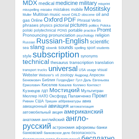
MDX
military
medicine
medical
misprint
Mostitsky
mobile
mistakes
misspelling
mistake
Multitran
oil and
music
Muller
novel
OALD
obscene
Oxford
PDF
gas
Online
Phrasal Verbs
pictures
pictorial
phrases
physics
politics
Polska
Promt
polski
polytechnical
portable
PONS
practice
pronunciation
Pronouncing
religion
psychology
Russian-English
scientific
Russian
slang
sounds
sea
sport
slownik
spelling
students
subscription
style
synonyms
technical
transcription
thesaurus
translation
universal
visual
transport
trucks
USA
usage
Webster
zoology
Апресян
Webster's
x6
Андроид
Библия
Бенюмович
ГолденДикт
Гугл
Даль
Евгеньева
Киселев
Ермолович
Ковалев
Коллинз
Контекст
Мостицкий
Мультитран
Кузнецов
ЛДП
Промт
Мюллер
НАТО
Оксфорд
Палажченко
авиа
США
Ривкин
Тришин
аббревиатуры
авиация
авиационный
автоматизация
американский
акция
автомобильный
англо-
английский
анатомия
русский
астрономия
афоризмы
банки
банковский
безопасность
банковское дело
бесплатно