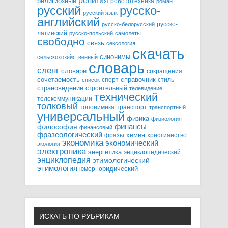
религия
религиозный
робототехника
роман
русский
русско-
русский язык
английский
русско-
русско-белорусский
латинский
русско-польский
самолеты
свободно
связь
сексология
скачать
синонимы
сельскохозяйственный
словарь
сленг
словари
сокращения
справочник
сочетаемость
спорт
стиль
список
страноведение
строительный
телевидение
технический
телекоммуникации
толковый
топонимика
транспорт
транспортный
универсальный
физика
физиология
финансы
философия
финансовый
фразеологический
химия
фразы
христианство
экономика
экономический
экология
электроника
энергетика
энциклопедический
энциклопедия
этимологический
этимология
юридический
юмор
ИСКАТЬ ПО РУБРИКАМ