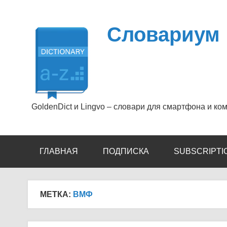
Перейти
к
содержимому
Словариум
GoldenDict и Lingvo – словари для смартфона и ко
ГЛАВНАЯ
ПОДПИСКА
SUBSCRIPTI
МЕТКА:
ВМФ