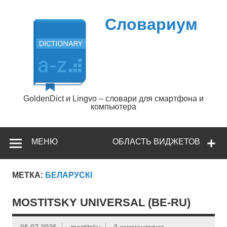
Перейти
к
содержимому
Словариум
GoldenDict и Lingvo – словари для смартфона и
компьютера
МЕНЮ
ОБЛАСТЬ ВИДЖЕТОВ
МЕТКА:
БЕЛАРУСКІ
MOSTITSKY UNIVERSAL (BE-RU)