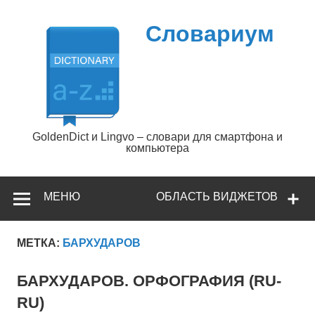
Перейти
к
содержимому
Словариум
GoldenDict и Lingvo – словари для смартфона и
компьютера
МЕНЮ
ОБЛАСТЬ ВИДЖЕТОВ
МЕТКА:
БАРХУДАРОВ
БАРХУДАРОВ. ОРФОГРАФИЯ (RU-
RU)